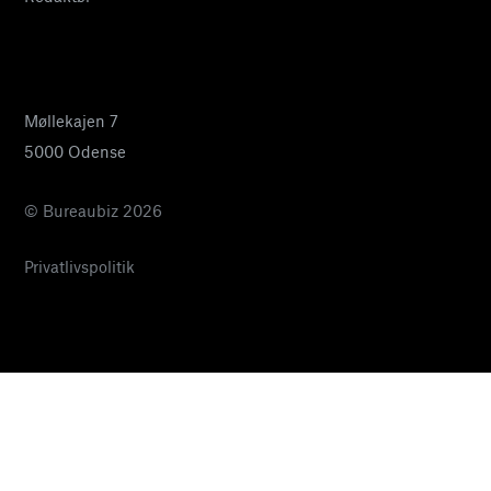
24 27 32 38
pia@bureaubiz.dk
Møllekajen 7
5000 Odense
© Bureaubiz 2026
Privatlivspolitik