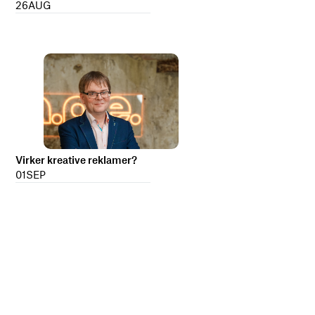
26
AUG
Virker kreative reklamer?
01
SEP