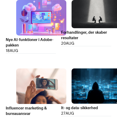
Forhandlinger, der skaber
resultater
Nye AI-funktioner i Adobe-
20
AUG
pakken
18
AUG
It- og data-sikkerhed
Influencer marketing &
27
AUG
bureauansvar