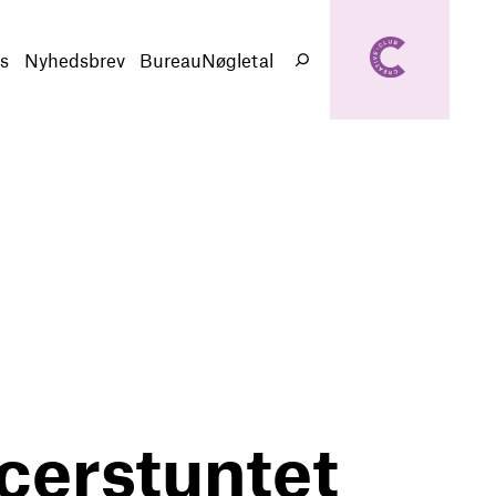
creativeclub.d
k
s
Nyhedsbrev
BureauNøgletal
Søg
ncerstuntet