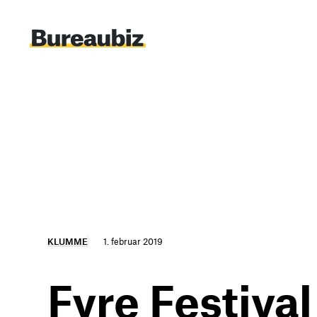
Spring
til
indhold
KLUMME
1. februar 2019
Fyre Festival