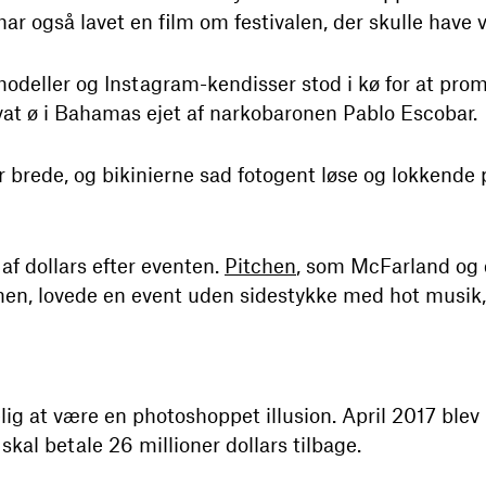
r også lavet en film om festivalen, der skulle have 
omodeller og Instagram-kendisser stod i kø for at pr
ivat ø i Bahamas ejet af narkobaronen Pablo Escobar.
r brede, og bikinierne sad fotogent løse og lokkende 
f dollars efter eventen.
Pitchen
, som McFarland og 
en, lovede en event uden sidestykke med hot musik,
gelig at være en photoshoppet illusion. April 2017 ble
skal betale 26 millioner dollars tilbage.