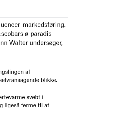
luencer-markedsføring.
Escobars ø-paradis
nn Walter undersøger,
ngslingen af
selvransagende blikke.
ertevarme svøbt i
 ligeså ferme til at