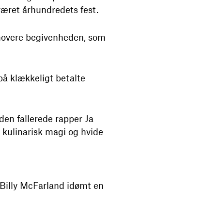
været århundredets fest.
omovere begivenheden, som
på klækkeligt betalte
den fallerede rapper Ja
 kulinarisk magi og hvide
v Billy McFarland idømt en