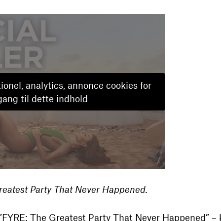
ionel, analytics, annonce cookies for
gang til dette indhold
reatest Party That Never Happened.
YRE: The Greatest Party That Never Happened” – kør