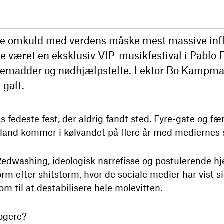
alle omkuld med verdens måske mest massive inf
e været en eksklusiv VIP-musikfestival i Pablo 
emadder og nødhjælpstelte. Lektor Bo Kampma
 galt.
s fedeste fest, der aldrig fandt sted. Fyre-gate og fæ
land kommer i kølvandet på flere år med mediernes 
 Redwashing, ideologisk narrefisse og postulerende hj
m efter shitstorm, hvor de sociale medier har vist sig
m til at destabilisere hele molevitten.
logere?