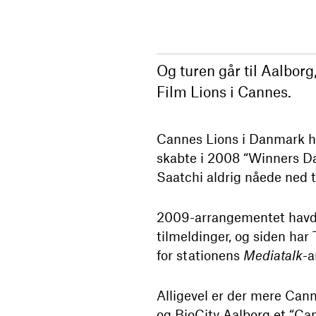
Og turen går til Aalborg
Film Lions i Cannes.
Cannes Lions i Danmark ha
skabte i 2008 “Winners D
Saatchi aldrig nåede ned t
2009-arrangementet havde 
tilmeldinger, og siden ha
for stationens
Mediatalk
-a
Alligevel er der mere Ca
og BioCity Aalborg et “Ca