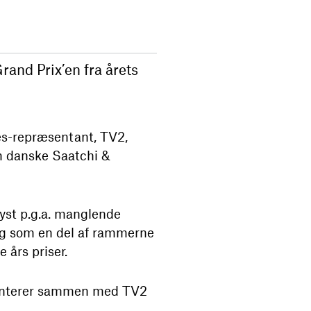
rand Prix’en fra årets
es-repræsentant, TV2,
m danske Saatchi &
yst p.g.a. manglende
ing som en del af rammerne
 års priser.
æsenterer sammen med TV2