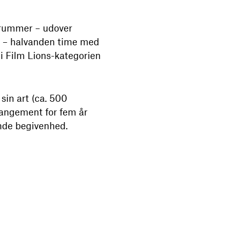
 rummer – udover
 – halvanden time med
 i Film Lions-kategorien
sin art (ca. 500
rangement for fem år
ende begivenhed.