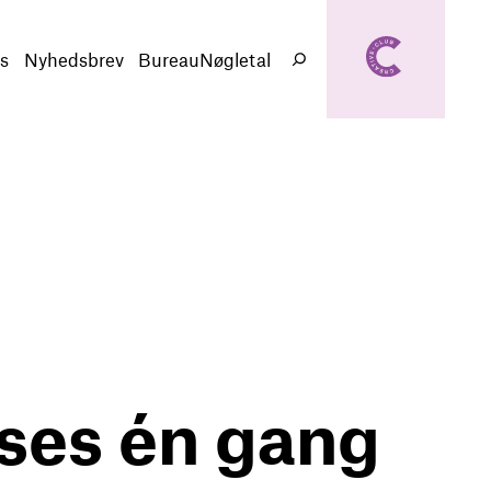
creativeclub.d
k
s
Nyhedsbrev
BureauNøgletal
Søg
ises én gang