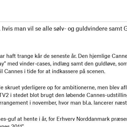
, hvis man vil se alle sølv- og guldvindere samt G
r haft trange kår de seneste år. Den hjemlige Cann
ay” med vinder-cases, indlæg samt den guldløve, so
il Cannes i tide for at indkassere på scenen.
skruet yderligere op for ambitionerne, men blev afl
r TV2 i stedet blot brugt den løbende Cannes-udstill
rrangement i november, hvor man bl.a. lancerer næste
nnes-guf at hente i år, for Erhverv Norddanmark pr
nnes 2011”.