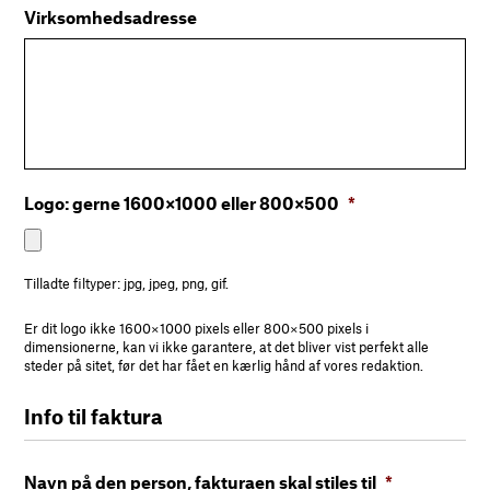
Virksomhedsadresse
Logo: gerne 1600×1000 eller 800×500
*
Tilladte filtyper: jpg, jpeg, png, gif.
Er dit logo ikke 1600×1000 pixels eller 800×500 pixels i
dimensionerne, kan vi ikke garantere, at det bliver vist perfekt alle
steder på sitet, før det har fået en kærlig hånd af vores redaktion.
Info til faktura
Navn på den person, fakturaen skal stiles til
*