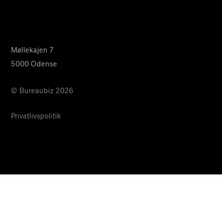
24 27 32 38
pia@bureaubiz.dk
Møllekajen 7
5000 Odense
© Bureaubiz 2026
Privatlivspolitik