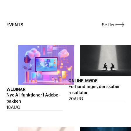
EVENTS
Se flere
ONLINE-MØDE
Forhandlinger, der skaber
WEBINAR
resultater
Nye AI-funktioner i Adobe-
20
AUG
pakken
18
AUG