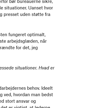
erfor bør bureauerne sikre,
e situationer. Uanset hvor
g presset uden støtte fra
sten fungeret optimalt,
iste arbejdsglæden, når
rændte for det, jeg
essede situationer. Hvad er
darbejdernes behov. Ideelt
og ved, hvordan man bedst
ed stort ansvar og
det er vigtigt, at lederne