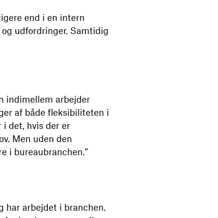
igere end i en intern
r og udfordringer. Samtidig
n indimellem arbejder
r af både fleksibiliteten i
i det, hvis der er
hov. Men uden den
ære i bureaubranchen.”
g har arbejdet i branchen.