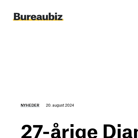
Spring
til
indhold
NYHEDER
20. august 2024
27-årige Dia