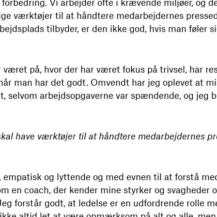
 forbedring. Vi arbejder ofte i krævende miljøer, og d
ge værktøjer til at håndtere medarbejdernes pressed
ejdsplads tilbyder, er den ikke god, hvis man føler si
 været på, hvor der har været fokus på trivsel, har re
 når man har det godt. Omvendt har jeg oplevet at m
eret, selvom arbejdsopgaverne var spændende, og jeg b
kal have værktøjer til at håndtere medarbejdernes pr
, empatisk og lyttende og med evnen til at forstå me
som en coach, der kender mine styrker og svagheder 
Jeg forstår godt, at ledelse er en udfordrende rolle m
 ikke altid let at være opmærksom på alt og alle, men 