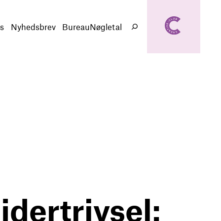
creativeclub.d
k
s
Nyhedsbrev
BureauNøgletal
Søg
dertrivsel: