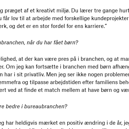
præget af et kreativt miljø. Du lærer tre gange hurt
u får lov til at arbejde med forskellige kundeprojekte
k, og det er en stor fordel for ens karriere.”
ubranchen, når du har fået børn?
ighed, at der kan være pres på i branchen, og at ma
kter. Om jeg kan fortsætte i branchen med børn afhænge
 har i sit privatliv. Men jeg ser ikke nogen problemer 
jemmefra og tilpasse arbejdstiden efter familiens be
 svært ved at finde et match mellem at have børn og v
e bedre i bureaubranchen?
eg har heldigvis mærket en positiv ændring i de år, je