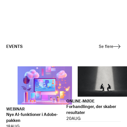
EVENTS
Se flere
ONLINE-MØDE
Forhandlinger, der skaber
WEBINAR
resultater
Nye AI-funktioner i Adobe-
20
AUG
pakken
18
AUG