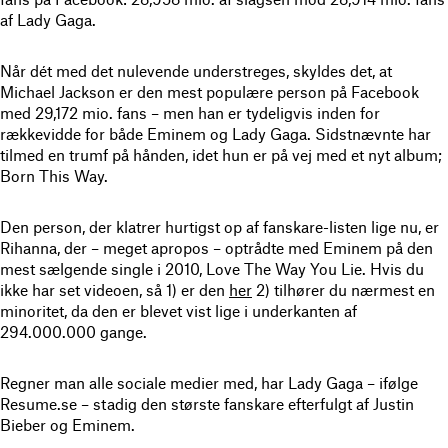
af Lady Gaga.
Når dét med det nulevende understreges, skyldes det, at
Michael Jackson er den mest populære person på Facebook
med 29,172 mio. fans – men han er tydeligvis inden for
rækkevidde for både Eminem og Lady Gaga. Sidstnævnte har
tilmed en trumf på hånden, idet hun er på vej med et nyt album;
Born This Way.
Den person, der klatrer hurtigst op af fanskare-listen lige nu, er
Rihanna, der – meget apropos – optrådte med Eminem på den
mest sælgende single i 2010, Love The Way You Lie. Hvis du
ikke har set videoen, så 1) er den
her
2) tilhører du nærmest en
minoritet, da den er blevet vist lige i underkanten af
294.000.000 gange.
Regner man alle sociale medier med, har Lady Gaga – ifølge
Resume.se – stadig den største fanskare efterfulgt af Justin
Bieber og Eminem.