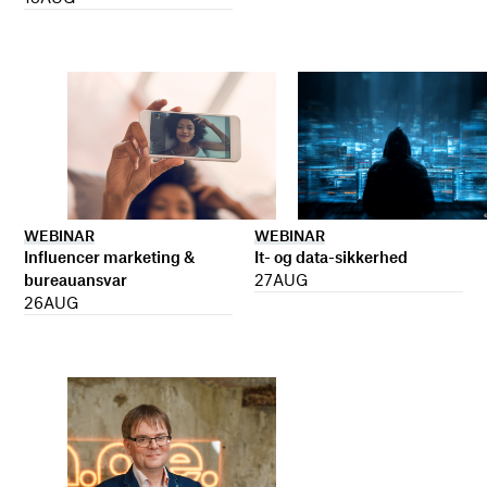
WEBINAR
WEBINAR
It- og data-sikkerhed
Influencer marketing &
27
AUG
bureauansvar
26
AUG