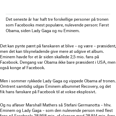
Det seneste år har haft tre forskellige personer på tronen
som Facebooks mest populære, nulevende person: Først
Obama, siden Lady Gaga og nu Eminem.
Det kan pynte pænt på fanskaren at blive – og være – præsident,
men det kan tilsyneladende give mere at udgive et album.
Eminem havde for et år siden skallede 2,5 mio. fans på
Facebook. Dengang var Obama ikke bare præsident i USA, men
også konge af Facebook.
Men i sommer rykkede Lady Gaga og vippede Obama af tronen.
Omtrent samtidig udgav Eminem albummet Recovery, og det
fik hans fanskare på Facebook til at vokse eksplosivt.
Og nu afløser Marshall Mathers så Stefani Germanotta – hhv.
Eminem og Lady Gaga – som den nulevende person med flest
fans på Facebook: 28,958 mio. af slagsen mod 28,914 mio. fans