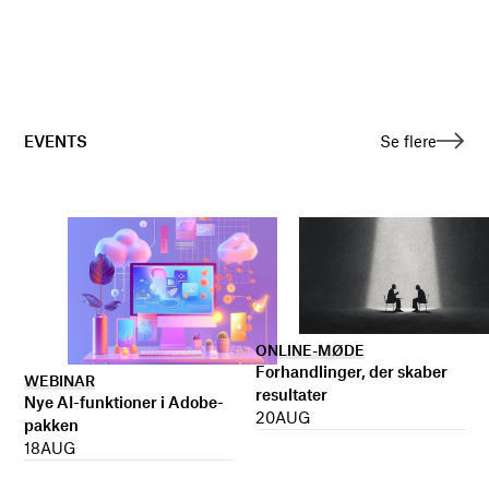
EVENTS
Se flere
ONLINE-MØDE
Forhandlinger, der skaber
WEBINAR
resultater
Nye AI-funktioner i Adobe-
20
AUG
pakken
18
AUG