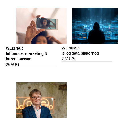
WEBINAR
WEBINAR
It- og data-sikkerhed
Influencer marketing &
27
AUG
bureauansvar
26
AUG