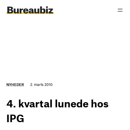
Spring
til
indhold
NYHEDER
2. marts 2010
4. kvartal lunede hos
IPG