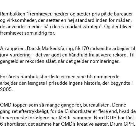
Rambukken ”fremhæver, hædrer og sætter pris på de bureauer
og virksomheder, der sætter en høj standard inden for måden,
de anvender medier på i deres markedsstrategi”. Og der bliver
fremhævet som aldrig før.
Arrangøren, Dansk Markedsføring, fik 170 indsendte arbejder til
jury-vurdering – det var godt en håndfuld fra at være rekord. Til
gengæld er rekorden slået, når det gælder nomineringer.
For årets Rambuk-shortliste er med sine 65 nominerede
arbejder den længste i prisuddelingens historie, der begyndte i
2005.
OMD topper, som så mange gange før, bureaulisten. Denne
gang ret eftertrykkeligt, for de 13 shortlister er flere end, hvad de
to nærmeste forfølgere har fået til sammen. Nord DDB har fået
6 shortlister, det samme har OMD’s kreative søster, Drum CPH.