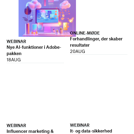
ONLINE-MØDE
Forhandlinger, der skaber
WEBINAR
resultater
Nye AI-funktioner i Adobe-
20
AUG
pakken
18
AUG
WEBINAR
WEBINAR
It- og data-sikkerhed
Influencer marketing &