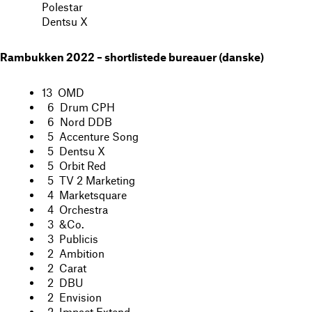
Polestar
Dentsu X
Rambukken 2022 – shortlistede bureauer (danske)
13 OMD
6 Drum CPH
6 Nord DDB
5 Accenture Song
5 Dentsu X
5 Orbit Red
5 TV 2 Marketing
4 Marketsquare
4 Orchestra
3 &Co.
3 Publicis
2 Ambition
2 Carat
2 DBU
2 Envision
2 Impact Extend