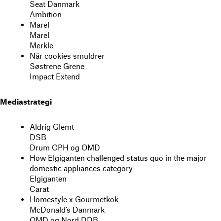
Seat Danmark
Ambition
Marel
Marel
Merkle
Når cookies smuldrer
Søstrene Grene
Impact Extend
Mediastrategi
Aldrig Glemt
DSB
Drum CPH og OMD
How Elgiganten challenged status quo in the major
domestic appliances category
Elgiganten
Carat
Homestyle x Gourmetkok
McDonald’s Danmark
OMD og Nord DDB