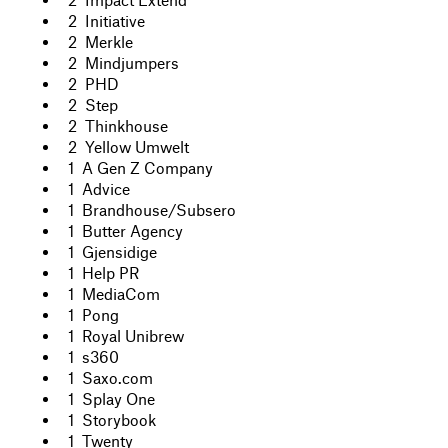
2 Initiative
2 Merkle
2 Mindjumpers
2 PHD
2 Step
2 Thinkhouse
2 Yellow Umwelt
1 A Gen Z Company
1 Advice
1 Brandhouse/Subsero
1 Butter Agency
1 Gjensidige
1 Help PR
1 MediaCom
1 Pong
1 Royal Unibrew
1 s360
1 Saxo.com
1 Splay One
1 Storybook
1 Twenty