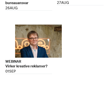
27
AUG
bureauansvar
26
AUG
WEBINAR
Virker kreative reklamer?
01
SEP