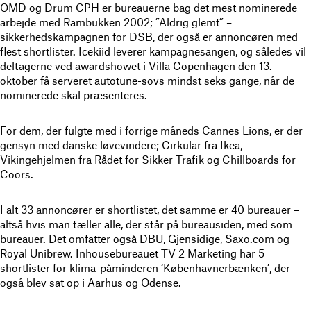
OMD og Drum CPH er bureauerne bag det mest nominerede
arbejde med Rambukken 2002; ”Aldrig glemt” –
sikkerhedskampagnen for DSB, der også er annoncøren med
flest shortlister. Icekiid leverer kampagnesangen, og således vil
deltagerne ved awardshowet i Villa Copenhagen den 13.
oktober få serveret autotune-sovs mindst seks gange, når de
nominerede skal præsenteres.
For dem, der fulgte med i forrige måneds Cannes Lions, er der
gensyn med danske løvevindere; Cirkulär fra Ikea,
Vikingehjelmen fra Rådet for Sikker Trafik og Chillboards for
Coors.
I alt 33 annoncører er shortlistet, det samme er 40 bureauer –
altså hvis man tæller alle, der står på bureausiden, med som
bureauer. Det omfatter også DBU, Gjensidige, Saxo.com og
Royal Unibrew. Inhousebureauet TV 2 Marketing har 5
shortlister for klima-påminderen ‘Københavnerbænken’, der
også blev sat op i Aarhus og Odense.