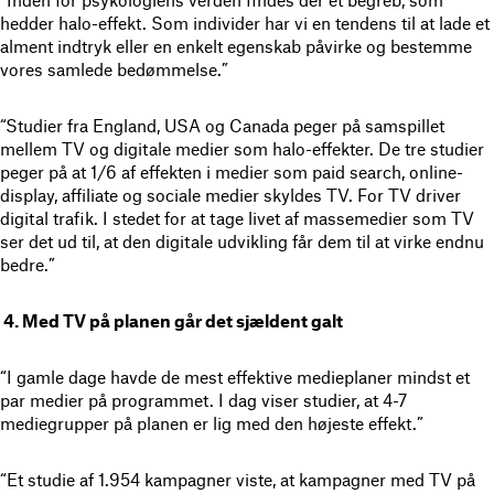
“Inden for psykologiens verden findes der et begreb, som
hedder halo-effekt. Som individer har vi en tendens til at lade et
alment indtryk eller en enkelt egenskab påvirke og bestemme
vores samlede bedømmelse.”
“Studier fra England, USA og Canada peger på samspillet
mellem TV og digitale medier som halo-effekter. De tre studier
peger på at 1/6 af effekten i medier som paid search, online-
display, affiliate og sociale medier skyldes TV. For TV driver
digital trafik. I stedet for at tage livet af massemedier som TV
ser det ud til, at den digitale udvikling får dem til at virke endnu
bedre.”
4.
Med TV på planen går det sjældent galt
“I gamle dage havde de mest effektive medieplaner mindst et
par medier på programmet. I dag viser studier, at 4-7
mediegrupper på planen er lig med den højeste effekt.”
“Et studie af 1.954 kampagner viste, at kampagner med TV på