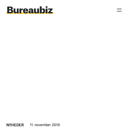
Spring
til
indhold
NYHEDER
11. november 2019