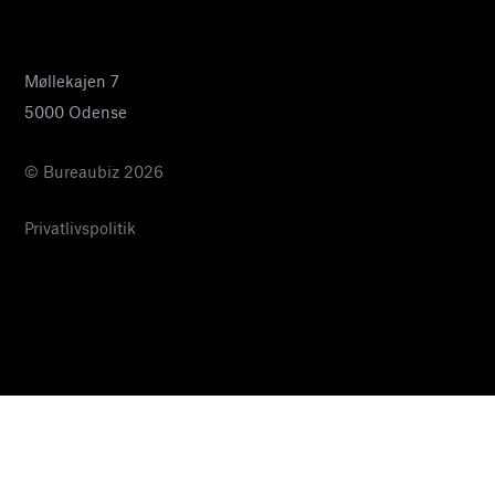
pia@bureaubiz.dk
Møllekajen 7
5000 Odense
© Bureaubiz 2026
Privatlivspolitik