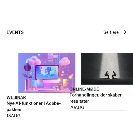
EVENTS
Se flere
ONLINE-MØDE
Forhandlinger, der skaber
WEBINAR
resultater
Nye AI-funktioner i Adobe-
20
AUG
pakken
18
AUG