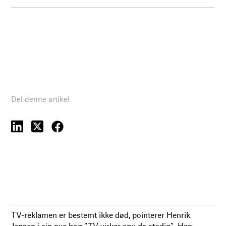
Del denne artikel
TV-reklamen er bestemt ikke død, pointerer Henrik
Jensen i sin nye bog “TV virker sgu da stadig”. Han