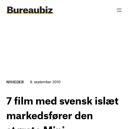
Spring
til
indhold
NYHEDER
9. september 2010
7 film med svensk islæt
markedsfører den