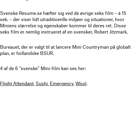
Svenske Resume.se hæfter sig ved de øvrige seks film – á 15
sek. – der viser lidt utraditioenlle miljøer og situationer, hvor
Miniens størrelse og egenskaber kommer til deres ret. Disse
seks film er nemlig instrueret af en svensker, Robert Jitzmark.
Bureauet, der er valgt til at lancere Mini Countryman på globalt
plan, er hollandske BSUR.
4 af de 6 “svenske” Mini-film kan ses her:
Flight Attendant
,
Sushi
,
Emergency
,
Wool
.