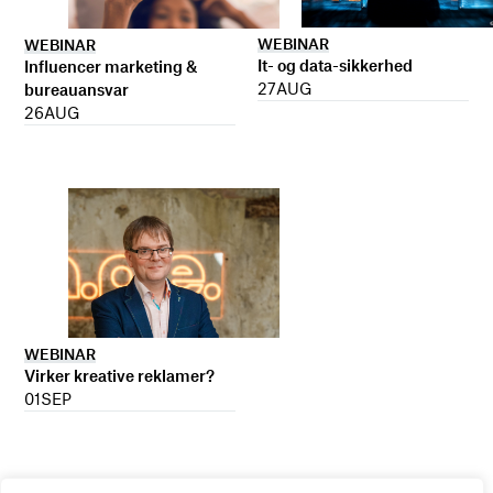
WEBINAR
WEBINAR
It- og data-sikkerhed
Influencer marketing &
27
AUG
bureauansvar
26
AUG
WEBINAR
Virker kreative reklamer?
01
SEP