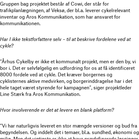
Gruppen bag projektet består af Cowi, der står for
trafikplanlægningen, af Veksø, der bl.a. leverer cykelrelevant
inventar og Aros Kommunikation, som har ansvaret for
kommunikationen.
Har I ikke tekstforfattere selv – til at beskrive fordelene ved at
cykle?
“Århus Cykelby er ikke et kommunalt projekt, men er den by, vi
bor i. Det er selvfølgelig en udfordring for os at få identificeret
8000 fordele ved at cykle. Det kræver borgernes og
cyklisternes aktive medvirken, og borgerinddragelse har i det
hele taget været styrende for kampagnen”, siger projektleder
Line Stærk fra Aros Kommunikation.
Hvor involverende er det at levere en blank platform?
“Vi har naturligvis leveret en stor mængde versioner og bud fra
begyndelsen. Og inddelt det i temaer, bl.a. sundhed, økonomi og
miljø. Men det vigtigste er ikke at have prædefinerede løsninger,