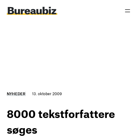
Spring
til
indhold
NYHEDER
13. oktober 2009
8000 tekstforfattere
søges