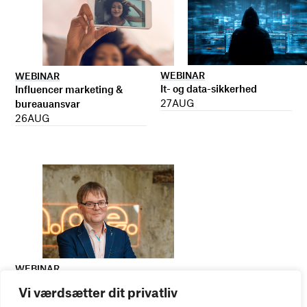
WEBINAR
WEBINAR
It- og data-sikkerhed
Influencer marketing &
27
AUG
bureauansvar
26
AUG
WEBINAR
Virker kreative reklamer?
Vi værdsætter dit privatliv
01
SEP