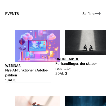
EVENTS
Se flere
ONLINE-MØDE
Forhandlinger, der skaber
WEBINAR
resultater
Nye AI-funktioner i Adobe-
20
AUG
pakken
18
AUG