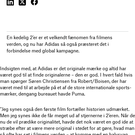
En kedelig 2’er er et velkendt fænomen fra filmens
verden, og nu har Adidas så også præsteret det i
forbindelse med global kampagne.
Indsigten med, at Adidas er det originale mærke og altid har
været god til at finde originalerne – den er god. I hvert fald hvis
man spørger Søren Christiensen fra Robert/Boisen, der har
været med til at arbejde på et af de store internationale sports-
mærker, dengang bureauet havde Puma.
“Jeg synes også den første film fortæller historien udmærket.
Men jeg synes ikke de får meget ud af stjernerne i 2’eren. Når de
nu de vil prædike originalitet, havde det nok været en god ide at
stræbe efter at være mere original i stedet for at gøre, hvad man
så ofte har set i filmens verden – at komme med en halvsvag