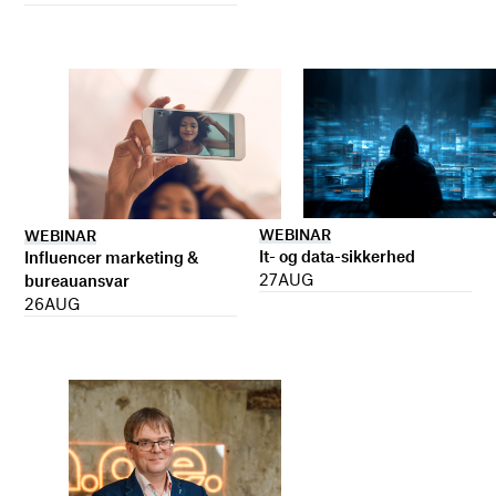
WEBINAR
WEBINAR
It- og data-sikkerhed
Influencer marketing &
27
AUG
bureauansvar
26
AUG