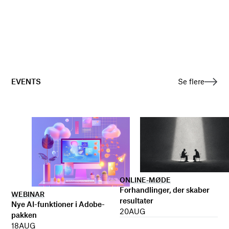
EVENTS
Se flere
ONLINE-MØDE
Forhandlinger, der skaber
WEBINAR
resultater
Nye AI-funktioner i Adobe-
20
AUG
pakken
18
AUG