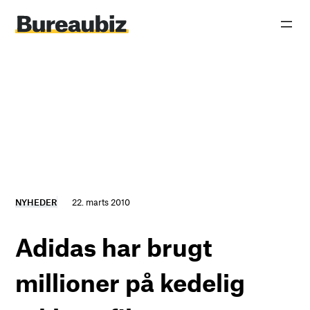
Spring
til
indhold
NYHEDER
22. marts 2010
Adidas har brugt
millioner på kedelig