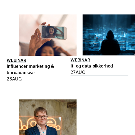
WEBINAR
WEBINAR
It- og data-sikkerhed
Influencer marketing &
27
AUG
bureauansvar
26
AUG