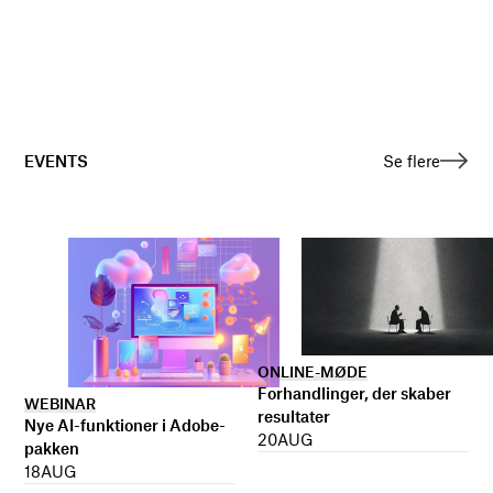
EVENTS
Se flere
ONLINE-MØDE
Forhandlinger, der skaber
WEBINAR
resultater
Nye AI-funktioner i Adobe-
20
AUG
pakken
18
AUG