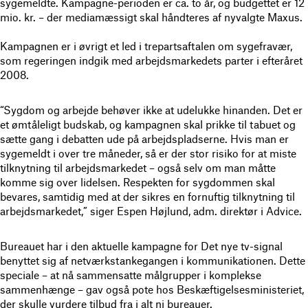
sygemeldte. Kampagne-perioden er ca. to år, og budgettet er 12
mio. kr. – der mediamæssigt skal håndteres af nyvalgte Maxus.
Kampagnen er i øvrigt et led i trepartsaftalen om sygefravær,
som regeringen indgik med arbejdsmarkedets parter i efteråret
2008.
“Sygdom og arbejde behøver ikke at udelukke hinanden. Det er
et ømtåleligt budskab, og kampagnen skal prikke til tabuet og
sætte gang i debatten ude på arbejdspladserne. Hvis man er
sygemeldt i over tre måneder, så er der stor risiko for at miste
tilknytning til arbejdsmarkedet – også selv om man måtte
komme sig over lidelsen. Respekten for sygdommen skal
bevares, samtidig med at der sikres en fornuftig tilknytning til
arbejdsmarkedet,” siger Espen Højlund, adm. direktør i Advice.
Bureauet har i den aktuelle kampagne for Det nye tv-signal
benyttet sig af netværkstankegangen i kommunikationen. Dette
speciale – at nå sammensatte målgrupper i komplekse
sammenhænge – gav også pote hos Beskæftigelsesministeriet,
der skulle vurdere tilbud fra i alt ni bureauer.