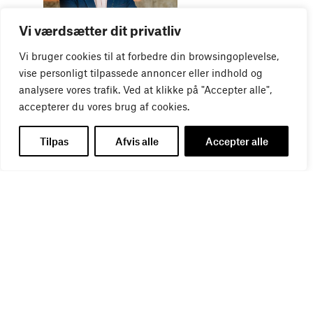
WEBINAR
Vi værdsætter dit privatliv
Virker kreative reklamer?
01
SEP
Vi bruger cookies til at forbedre din browsingoplevelse,
vise personligt tilpassede annoncer eller indhold og
analysere vores trafik. Ved at klikke på "Accepter alle",
accepterer du vores brug af cookies.
Tilpas
Afvis alle
Accepter alle