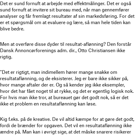
Det er sund fornuft at arbejde med effektmålinger. Det er også
sund fornuft at invitere sit bureau med, når man gennemfører
analyser og får fremlagt resultater af sin markedsføring. For det
er et spørgsmål om at evaluere og lære, så man hele tiden kan
blive bedre.
Men at overføre disse dyder til resultat-aflønning? Den forstår
Dansk Annoncørforenings adm. dir., Otto Christiansen ikke
rigtig.
“Det er rigtigt, man indimellem hører mange snakke om
resultataflønning, og de eksisterer. Jeg er bare ikke sikker på,
hvor mange aftaler der er. Og så kender jeg ikke eksempler,
hvor det har fået noget til at rykke, og det er egentlig logisk nok.
For hvis man ikke tror, at bureauet gør det godt nok, så er det
ikke et problem en resultataflønning kan løse.
Kig f.eks. på de kreative. De vil altid kæmpe for at gøre det godt,
fordi de brænder for opgaven. Det vil en resultataflønning ikke
ændre på. Man kan i øvrigt sige, at det måske snarere risikerer