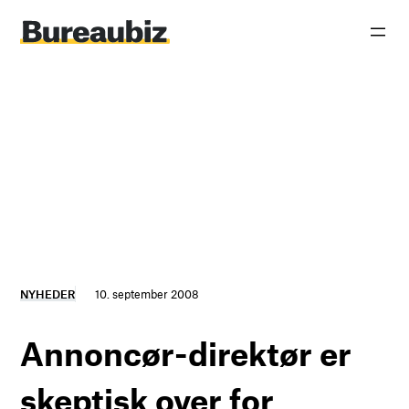
Spring
til
indhold
NYHEDER
10. september 2008
Annoncør-direktør er
skeptisk over for