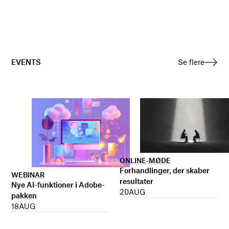
EVENTS
Se flere
ONLINE-MØDE
Forhandlinger, der skaber
WEBINAR
resultater
Nye AI-funktioner i Adobe-
20
AUG
pakken
18
AUG