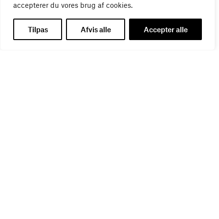
WEBINAR
accepterer du vores brug af cookies.
Virker kreative reklamer?
01
SEP
Tilpas
Afvis alle
Accepter alle