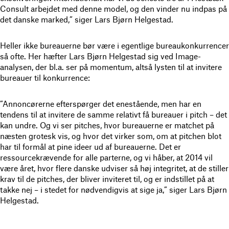
Consult arbejdet med denne model, og den vinder nu indpas på
det danske marked,” siger Lars Bjørn Helgestad.
Heller ikke bureauerne bør være i egentlige bureaukonkurrencer
så ofte. Her hæfter Lars Bjørn Helgestad sig ved Image-
analysen, der bl.a. ser på momentum, altså lysten til at invitere
bureauer til konkurrence:
”Annoncørerne efterspørger det enestående, men har en
tendens til at invitere de samme relativt få bureauer i pitch – det
kan undre. Og vi ser pitches, hvor bureauerne er matchet på
næsten grotesk vis, og hvor det virker som, om at pitchen blot
har til formål at pine ideer ud af bureauerne. Det er
ressourcekrævende for alle parterne, og vi håber, at 2014 vil
være året, hvor flere danske udviser så høj integritet, at de stiller
krav til de pitches, der bliver inviteret til, og er indstillet på at
takke nej – i stedet for nødvendigvis at sige ja,” siger Lars Bjørn
Helgestad.