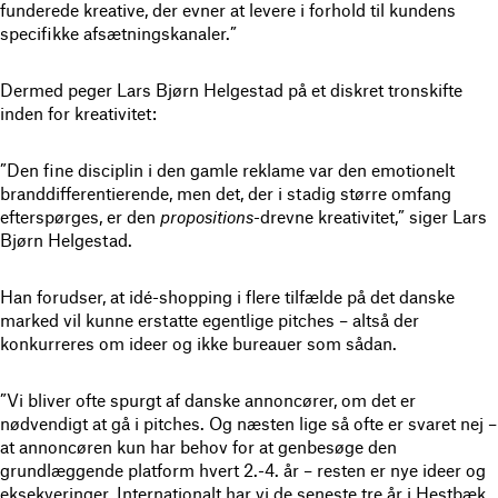
funderede kreative, der evner at levere i forhold til kundens
specifikke afsætningskanaler.”
Dermed peger Lars Bjørn Helgestad på et diskret tronskifte
inden for kreativitet:
”Den fine disciplin i den gamle reklame var den emotionelt
branddifferentierende, men det, der i stadig større omfang
efterspørges, er den
propositions
-drevne kreativitet,” siger Lars
Bjørn Helgestad.
Han forudser, at idé-shopping i flere tilfælde på det danske
marked vil kunne erstatte egentlige pitches – altså der
konkurreres om ideer og ikke bureauer som sådan.
”Vi bliver ofte spurgt af danske annoncører, om det er
nødvendigt at gå i pitches. Og næsten lige så ofte er svaret nej –
at annoncøren kun har behov for at genbesøge den
grundlæggende platform hvert 2.-4. år – resten er nye ideer og
eksekveringer. Internationalt har vi de seneste tre år i Hestbæk