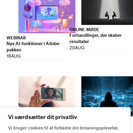
ONLINE-MØDE
Forhandlinger, der skaber
WEBINAR
resultater
Nye AI-funktioner i Adobe-
20
AUG
pakken
18
AUG
Vi værdsætter dit privatliv
WEBINAR
WEBINAR
It- og data-sikkerhed
Influencer marketing &
Vi bruger cookies til at forbedre din browsingoplevelse,
27
AUG