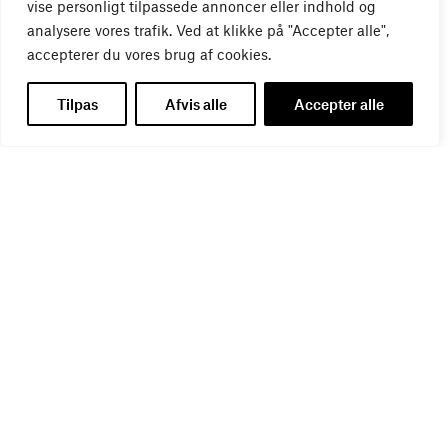
bureauansvar
vise personligt tilpassede annoncer eller indhold og
26
AUG
analysere vores trafik. Ved at klikke på "Accepter alle",
accepterer du vores brug af cookies.
Tilpas
Afvis alle
Accepter alle
WEBINAR
Virker kreative reklamer?
01
SEP