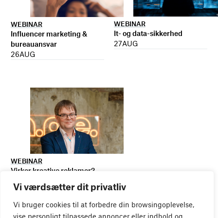
WEBINAR
WEBINAR
It- og data-sikkerhed
Influencer marketing &
27
AUG
bureauansvar
26
AUG
WEBINAR
Virker kreative reklamer?
01
SEP
Vi værdsætter dit privatliv
Vi bruger cookies til at forbedre din browsingoplevelse,
vise personligt tilpassede annoncer eller indhold og