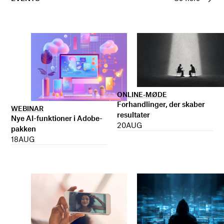
ONLINE-MØDE
Forhandlinger, der skaber
WEBINAR
resultater
Nye AI-funktioner i Adobe-
20
AUG
pakken
18
AUG