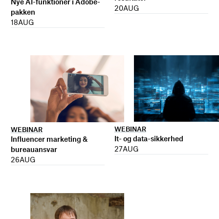
Nye AI-funktioner i Adobe-
20
AUG
pakken
18
AUG
WEBINAR
WEBINAR
It- og data-sikkerhed
Influencer marketing &
27
AUG
bureauansvar
26
AUG