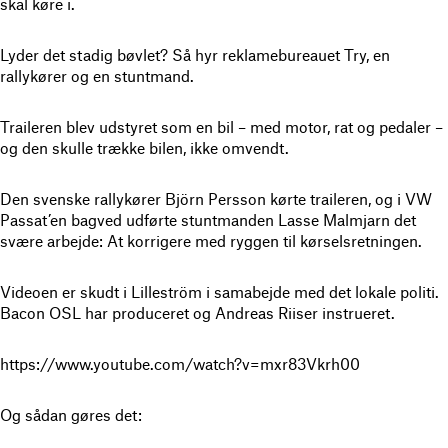
skal køre i.
Lyder det stadig bøvlet? Så hyr reklamebureauet Try, en
rallykører og en stuntmand.
Traileren blev udstyret som en bil – med motor, rat og pedaler –
og den skulle trække bilen, ikke omvendt.
Den svenske rallykører Björn Persson kørte traileren, og i VW
Passat’en bagved udførte stuntmanden Lasse Malmjarn det
svære arbejde: At korrigere med ryggen til kørselsretningen.
Videoen er skudt i Lilleström i samabejde med det lokale politi.
Bacon OSL har produceret og Andreas Riiser instrueret.
https://www.youtube.com/watch?v=mxr83Vkrh00
Og sådan gøres det: