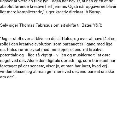
udover at være en flink fyr – også har bevist, at han er en af de
absolut førende kreative herhjemme. Også når opgaverne bliver
lidt mere komplicerede,” siger kreativ direktør Ib Borup.
Selv siger Thomas Fabricius om sit skifte til Bates Y&R:
“Jeg er stolt over at blive en del af Bates, og over at have fået en
rolle i den kreative evolution, som bureauet er i gang med lige
nu. Bates rummer, set med mine øjne, et enormt kreativt
potentiale og – lige så vigtigt – viljen og musklerne til at gøre
noget ved det. Alene den digitale oprustning, som bureauet har
foretaget på det seneste, viser jo, at man har luret, hvad vej
vinden blæser, og at man gør mere ved det, end bare at snakke
om det”.