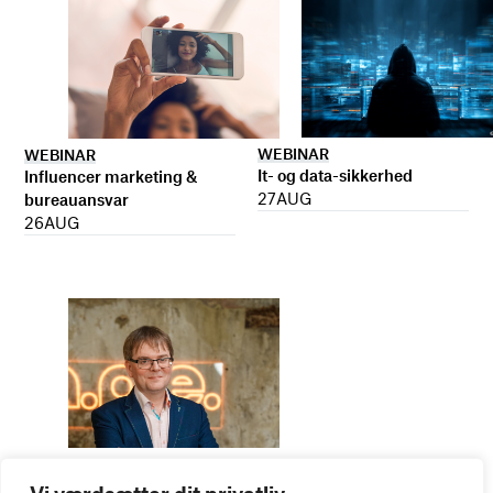
WEBINAR
WEBINAR
It- og data-sikkerhed
Influencer marketing &
27
AUG
bureauansvar
26
AUG
WEBINAR
Virker kreative reklamer?