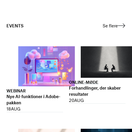
EVENTS
Se flere
ONLINE-MØDE
Forhandlinger, der skaber
WEBINAR
resultater
Nye AI-funktioner i Adobe-
20
AUG
pakken
18
AUG