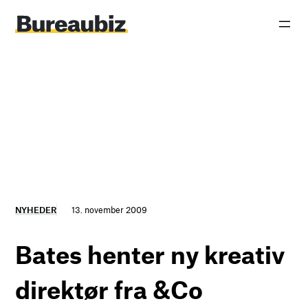
Spring
til
indhold
NYHEDER
13. november 2009
Bates henter ny kreativ
direktør fra &Co