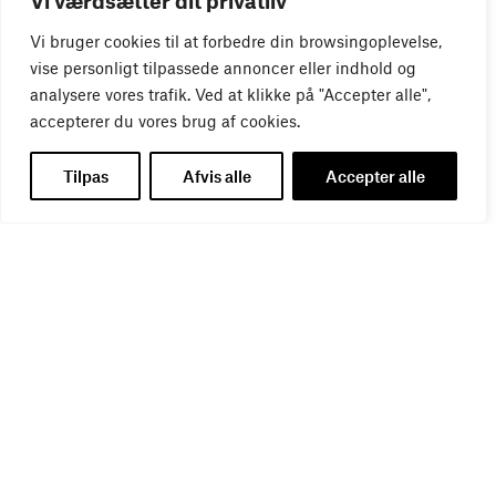
Vi værdsætter dit privatliv
01
SEP
Vi bruger cookies til at forbedre din browsingoplevelse,
vise personligt tilpassede annoncer eller indhold og
analysere vores trafik. Ved at klikke på "Accepter alle",
accepterer du vores brug af cookies.
Tilpas
Afvis alle
Accepter alle