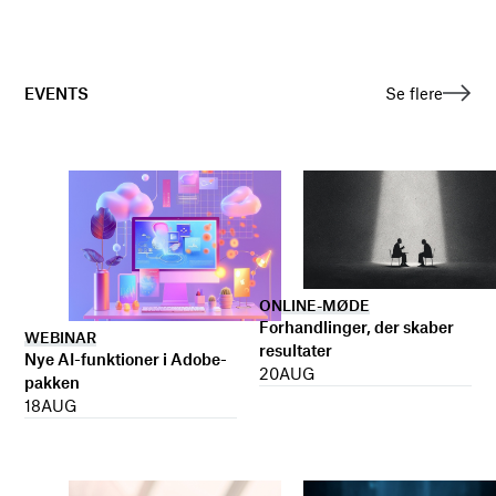
EVENTS
Se flere
ONLINE-MØDE
Forhandlinger, der skaber
WEBINAR
resultater
Nye AI-funktioner i Adobe-
20
AUG
pakken
18
AUG