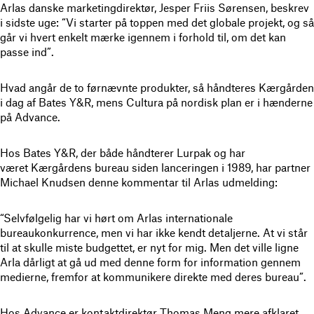
Arlas danske marketingdirektør, Jesper Friis Sørensen, beskrev
i sidste uge: “Vi starter på toppen med det globale projekt, og så
går vi hvert enkelt mærke igennem i forhold til, om det kan
passe ind”.
Hvad angår de to førnævnte produkter, så håndteres Kærgården
i dag af Bates Y&R, mens Cultura på nordisk plan er i hænderne
på Advance.
Hos Bates Y&R, der både håndterer Lurpak og har
været Kærgårdens bureau siden lanceringen i 1989, har partner
Michael Knudsen denne kommentar til Arlas udmelding:
“Selvfølgelig har vi hørt om Arlas internationale
bureaukonkurrence, men vi har ikke kendt detaljerne. At vi står
til at skulle miste budgettet, er nyt for mig. Men det ville ligne
Arla dårligt at gå ud med denne form for information gennem
medierne, fremfor at kommunikere direkte med deres bureau”.
Hos Advance er kontaktdirektør Thomas Meng mere afklaret