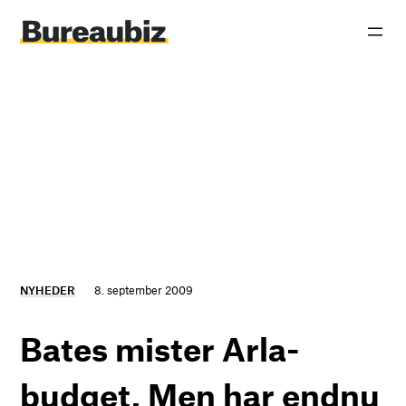
Spring
til
indhold
NYHEDER
8. september 2009
Bates mister Arla-
budget. Men har endnu