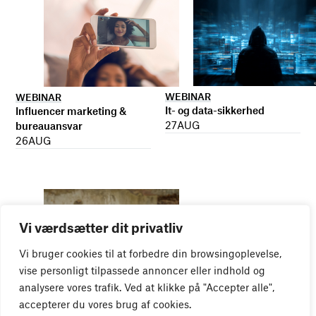
WEBINAR
WEBINAR
It- og data-sikkerhed
Influencer marketing &
27
AUG
bureauansvar
26
AUG
Vi værdsætter dit privatliv
Vi bruger cookies til at forbedre din browsingoplevelse,
vise personligt tilpassede annoncer eller indhold og
analysere vores trafik. Ved at klikke på "Accepter alle",
WEBINAR
accepterer du vores brug af cookies.
Virker kreative reklamer?