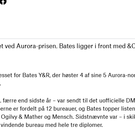
t ved Aurora-prisen. Bates ligger i front med &
set for Bates Y&R, der høster 4 af sine 5 Aurora-n
.
færre end sidste år – var sendt til det uofficielle D
erne er fordelt på 12 bureauer, og Bates topper list
Co, Ogilvy & Mather og Mensch. Sidstnævnte var – i sk
vindende bureau med hele tre diplomer.