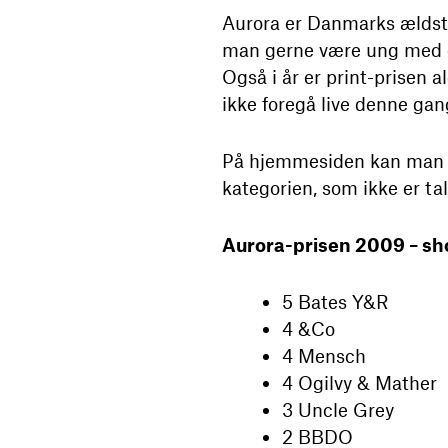
Aurora er Danmarks ældste k
man gerne være ung med de 
Også i år er print-prisen 
ikke foregå live denne ga
­På hjemmesiden kan man s
kategorien, som ikke er ta
Aurora-prisen 2009 – sho
5 Bates Y&R
4 &Co
4 Mensch
4 Ogilvy & Mather
3 Uncle Grey
2 BBDO