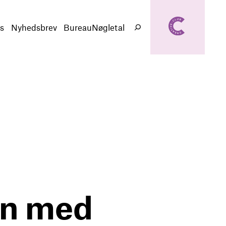
creativeclub.d
k
s
Nyhedsbrev
BureauNøgletal
Søg
ten med