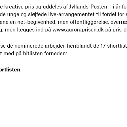
reative pris og uddeles af Jyllands-Posten – i år for
unge og sløjfede live-arrangementet til fordel for e
alene en net-begivenhed, men offentliggørelse, overræ
ng, men lægges ind på
www.auroraprisen.dk
på pris-d
e de nominerede arbejder, heriblandt de 17 shortlist
lt med på hitlisten forneden:
rtlisten