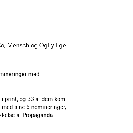
Co, Mensch og Ogily lige
omineringer med
M i print, og 33 af dem kom
en med sine 5 nomineringer,
ikkelse af Propaganda