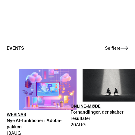
EVENTS
Se flere
ONLINE-MØDE
Forhandlinger, der skaber
WEBINAR
resultater
Nye AI-funktioner i Adobe-
20
AUG
pakken
18
AUG