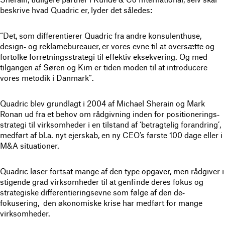
beskrive hvad Quadric er, lyder det således:
“Det, som differentierer Quadric fra andre konsulenthuse,
design‐ og reklamebureauer, er vores evne til at oversætte og
fortolke forretningsstrategi til effektiv eksekvering. Og med
tilgangen af Søren og Kim er tiden moden til at introducere
vores metodik i Danmark”.
Quadric blev grundlagt i 2004 af Michael Sherain og Mark
Ronan ud fra et behov om rådgivning inden for positionerings‐
strategi til virksomheder i en tilstand af ‘betragtelig forandring’,
medført af bl.a. nyt ejerskab, en ny CEO’s første 100 dage eller i
M&A situationer.
Quadric løser fortsat mange af den type opgaver, men rådgiver i
stigende grad virksomheder til at genfinde deres fokus og
strategiske differentieringsevne som følge af den de‐
fokusering, den økonomiske krise har medført for mange
virksomheder.