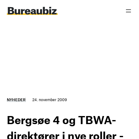
Spring
til
indhold
NYHEDER
24. november 2009
Bergsøe 4 og TBWA-
direktører i nye roller -