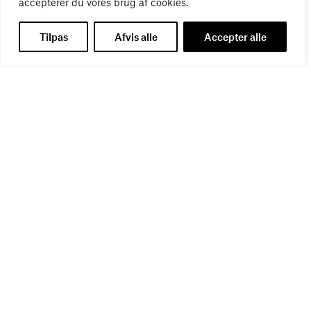
accepterer du vores brug af cookies.
WEBINAR
Tilpas
Afvis alle
Accepter alle
Virker kreative reklamer?
01
SEP