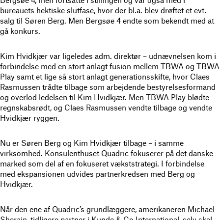
bureauets hektiske slutfase, hvor der bl.a. blev drøftet et evt.
salg til Søren Berg. Men Bergsøe 4 endte som bekendt med at
gå konkurs.
Kim Hvidkjær var ligeledes adm. direktør – udnævnelsen kom i
forbindelse med en stort anlagt fusion mellem TBWA og TBWA
Play samt et lige så stort anlagt generationsskifte, hvor Claes
Rasmussen trådte tilbage som arbejdende bestyrelsesformand
og overlod ledelsen til Kim Hvidkjær. Men TBWA Play blødte
regnskabsrødt, og Claes Rasmussen vendte tilbage og vendte
Hvidkjær ryggen.
Nu er Søren Berg og Kim Hvidkjær tilbage – i samme
virksomhed. Konsulenthuset Quadric fokuserer på det danske
marked som del af en fokuseret vækststrategi. I forbindelse
med ekspansionen udvides partnerkredsen med Berg og
Hvidkjær.
Når den ene af Quadric’s grundlæggere, amerikaneren Michael
Sherain, tidligere partner i Kunde & Co International, selv skal