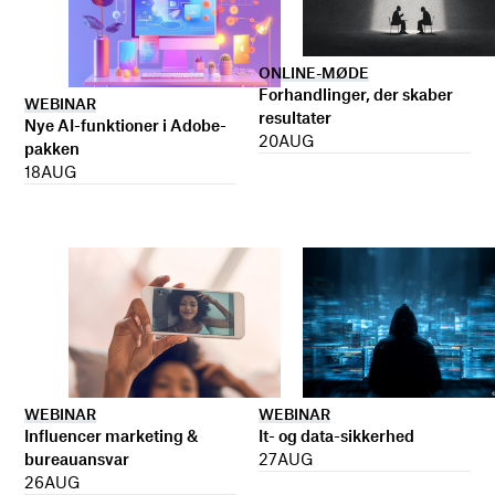
ONLINE-MØDE
Forhandlinger, der skaber
WEBINAR
resultater
Nye AI-funktioner i Adobe-
20
AUG
pakken
18
AUG
WEBINAR
WEBINAR
It- og data-sikkerhed
Influencer marketing &
27
AUG
bureauansvar
26
AUG