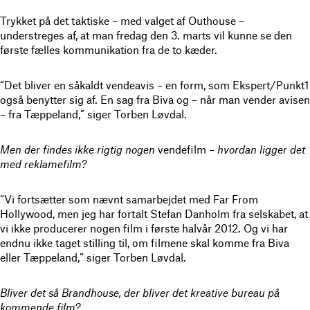
Trykket på det taktiske – med valget af Outhouse –
understreges af, at man fredag den 3. marts vil kunne se den
første fælles kommunikation fra de to kæder.
“Det bliver en såkaldt vendeavis – en form, som Ekspert/Punkt1
også benytter sig af. En sag fra Biva og – når man vender avisen
– fra Tæppeland,” siger Torben Løvdal.
Men der findes ikke rigtig nogen
vendefilm
– hvordan ligger det
med reklamefilm?
“Vi fortsætter som nævnt samarbejdet med Far From
Hollywood, men jeg har fortalt Stefan Danholm fra selskabet, at
vi ikke producerer nogen film i første halvår 2012. Og vi har
endnu ikke taget stilling til, om filmene skal komme fra Biva
eller Tæppeland,” siger Torben Løvdal.
Bliver det så Brandhouse, der bliver det kreative bureau på
kommende film?