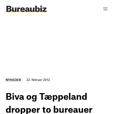
Spring
til
indhold
NYHEDER
22. februar 2012
Biva og Tæppeland
dropper to bureauer