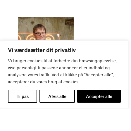
Vi værdsætter dit privatliv
Vi bruger cookies til at forbedre din browsingoplevelse,
WEBINAR
Virker kreative reklamer?
vise personligt tilpassede annoncer eller indhold og
01
SEP
analysere vores trafik. Ved at klikke på "Accepter alle",
accepterer du vores brug af cookies.
Tilpas
Afvis alle
Accepter alle