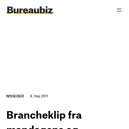
Spring
til
indhold
NYHEDER
9. maj 2011
Brancheklip fra