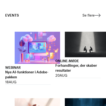
EVENTS
Se flere
ONLINE-MØDE
Forhandlinger, der skaber
WEBINAR
resultater
Nye AI-funktioner i Adobe-
20
AUG
pakken
18
AUG