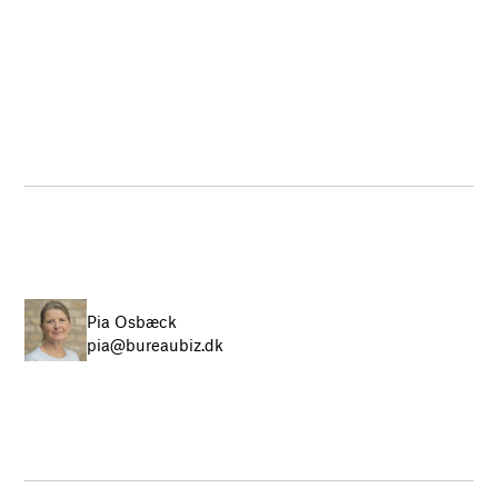
Pia Osbæck
pia@bureaubiz.dk