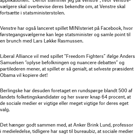
applikationen: “Derfor stemmer jeg på Venstre”, hvor Venstre-
vælgere skal overbevise deres bekendte om, at Venstre skal
fortsætte i statsministerstolen.
Venstre har også lanceret spillet MINIsteriet på Facebook, hvor
førstegangsvælgerne kan lege statsminister og samle point til
en brunch med Lars Løkke Rasmussen.
Liberal Alliance vil med spillet “Freedom Fighters” ifølge Anders
Samuelsen “oplyse befolkningen og nuancere debatten” og
partilederen mener, at spillet er så genialt, at selveste præsident
Obama vil kopiere det!
Berlingske har desuden foretaget en rundspørge blandt 500 af
landets folketingskandidater og her svarer knap 64 procent, at
de sociale medier er vigtige eller meget vigtige for deres eget
valg.
Det hænger godt sammen med, at Anker Brink Lund, professor
i medieledelse, tidligere har sagt til bureaubiz, at sociale medier