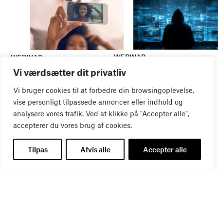
WEBINAR
WEBINAR
It- og data-sikkerhed
Influencer marketing &
Vi værdsætter dit privatliv
27
AUG
bureauansvar
26
AUG
Vi bruger cookies til at forbedre din browsingoplevelse,
vise personligt tilpassede annoncer eller indhold og
analysere vores trafik. Ved at klikke på "Accepter alle",
accepterer du vores brug af cookies.
Tilpas
Afvis alle
Accepter alle
WEBINAR
Virker kreative reklamer?
01
SEP