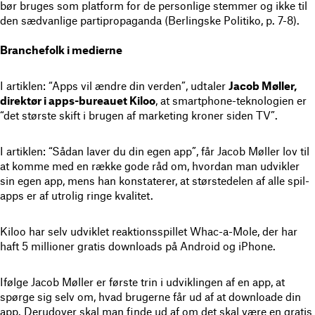
bør bruges som platform for de personlige stemmer og ikke til
den sædvanlige partipropaganda (Berlingske Politiko, p. 7-8).
Branchefolk i medierne
I artiklen: “Apps vil ændre din verden”, udtaler
Jacob Møller,
direktør i apps-bureauet Kiloo
, at smartphone-teknologien er
“det største skift i brugen af marketing kroner siden TV”.
I artiklen: “Sådan laver du din egen app”, får Jacob Møller lov til
at komme med en række gode råd om, hvordan man udvikler
sin egen app, mens han konstaterer, at størstedelen af alle spil-
apps er af utrolig ringe kvalitet.
Kiloo har selv udviklet reaktionsspillet Whac-a-Mole, der har
haft 5 millioner gratis downloads på Android og iPhone.
Ifølge Jacob Møller er første trin i udviklingen af en app, at
spørge sig selv om, hvad brugerne får ud af at downloade din
app. Derudover skal man finde ud af om det skal være en gratis