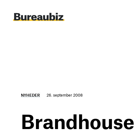
Spring
til
indhold
NYHEDER
26. september 2008
Brandhouse 