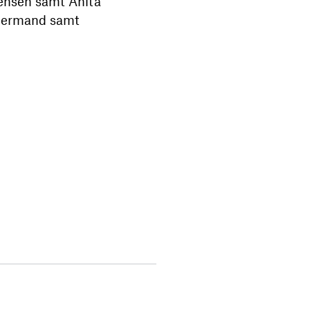
rensen samt Anita
mmermand samt