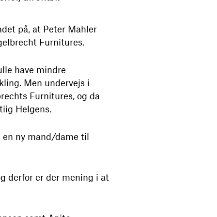
ndet på, at Peter Mahler
gelbrecht Furnitures.
kulle have mindre
ling. Men undervejs i
brechts Furnitures, og da
Stiig Helgens.
så en ny mand/dame til
g derfor er der mening i at