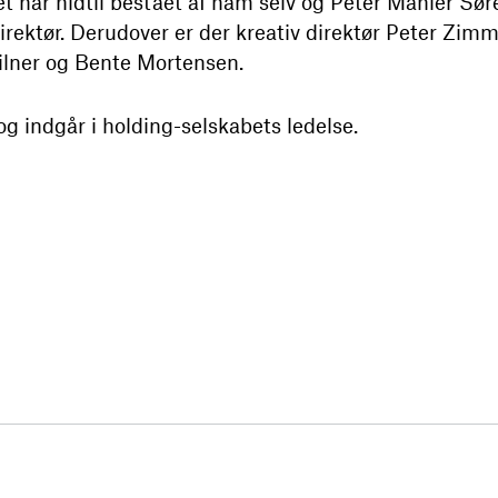
t har hidtil bestået af ham selv og Peter Mahler Sø
irektør. Derudover er der kreativ direktør Peter Zi
ilner og Bente Mortensen.
g indgår i holding-selskabets ledelse.