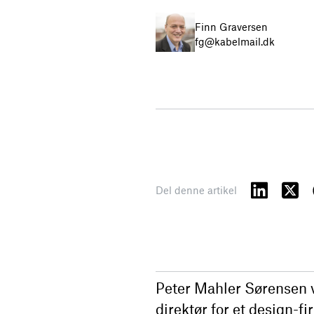
Finn Graversen
fg@kabelmail.dk
Del denne artikel
Peter Mahler Sørensen va
direktør for et design-f