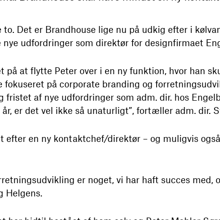
to. Det er Brandhouse lige nu på udkig efter i kølva
 nye udfordringer som direktør for designfirmaet En
det på at flytte Peter over i en ny funktion, hvor han s
fokuseret på corporate branding og forretningsudvik
ig fristet af nye udfordringer som adm. dir. hos Engel
r, er det vel ikke så unaturligt”, fortæller adm. dir. 
t efter en ny kontaktchef/direktør – og muligvis og
retningsudvikling er noget, vi har haft succes med, o
ig Helgens.