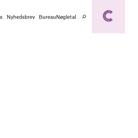
creativeclub.d
k
s
Nyhedsbrev
BureauNøgletal
Søg