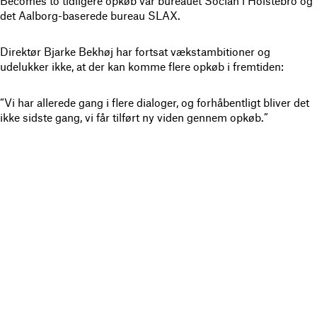
Becomes to tidligere opkøb var bureauet Socian i Holstebro og
det Aalborg-baserede bureau SLAX.
Direktør Bjarke Bekhøj har fortsat vækstambitioner og
udelukker ikke, at der kan komme flere opkøb i fremtiden:
“Vi har allerede gang i flere dialoger, og forhåbentligt bliver det
ikke sidste gang, vi får tilført ny viden gennem opkøb.”