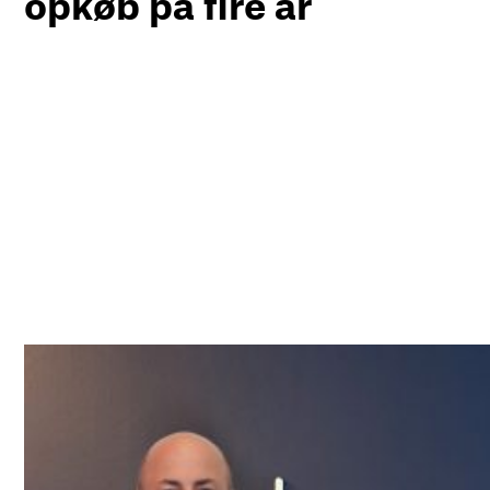
opkøb på fire år