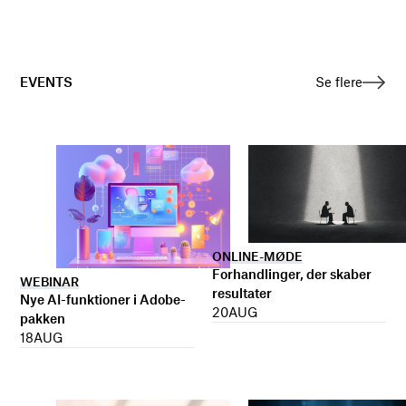
EVENTS
Se flere
ONLINE-MØDE
Forhandlinger, der skaber
WEBINAR
resultater
Nye AI-funktioner i Adobe-
20
AUG
pakken
18
AUG