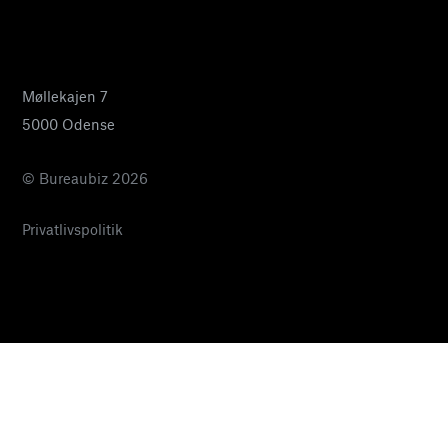
24 27 32 38
pia@bureaubiz.dk
Møllekajen 7
5000 Odense
© Bureaubiz 2026
Privatlivspolitik