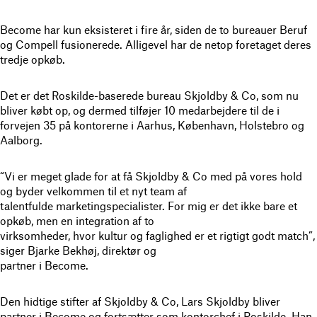
Become har kun eksisteret i fire år, siden de to bureauer Beruf
og Compell fusionerede. Alligevel har de netop foretaget deres
tredje opkøb.
Det er det Roskilde-baserede bureau Skjoldby & Co, som nu
bliver købt op, og dermed tilføjer 10 medarbejdere til de i
forvejen 35 på kontorerne i Aarhus, København, Holstebro og
Aalborg.
“Vi er meget glade for at få Skjoldby & Co med på vores hold
og byder velkommen til et nyt team af
talentfulde marketingspecialister. For mig er det ikke bare et
opkøb, men en integration af to
virksomheder, hvor kultur og faglighed er et rigtigt godt match”,
siger Bjarke Bekhøj, direktør og
partner i Become.
Den hidtige stifter af Skjoldby & Co, Lars Skjoldby bliver
partner i Become og fortsætter som kontorchef i Roskilde. Han