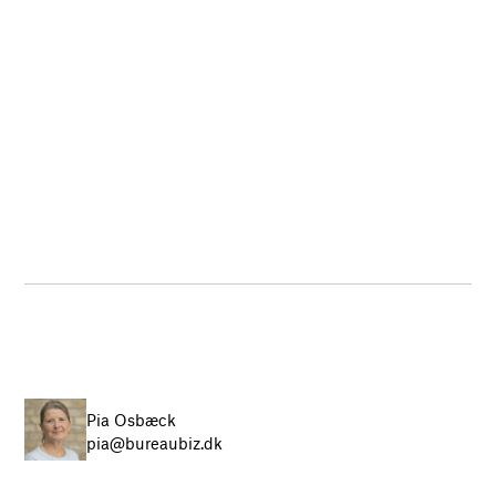
Pia Osbæck
pia@bureaubiz.dk