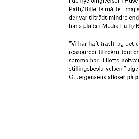
I de nye omgivelser i Huse
Path/Billetts måtte i maj s
der var tiltrådt mindre end
hans plads i Media Path/Bi
“Vi har haft travlt, og det
ressourcer til rekruttere e
samme har Billetts-netvær
stillingsbeskrivelsen,” sig
G. Jørgensens afløser på pl