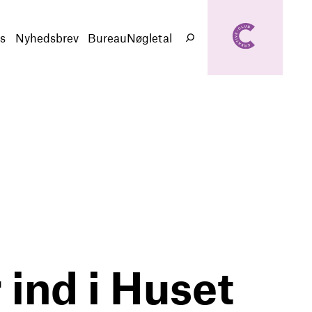
creativeclub.d
k
s
Nyhedsbrev
BureauNøgletal
Søg
 ind i Huset