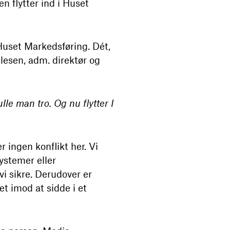
n flytter ind i Huset
uset Markedsføring. Dét,
Olesen, adm. direktør og
le man tro. Og nu flytter I
r ingen konflikt her. Vi
ystemer eller
vi sikre. Derudover er
et imod at sidde i et