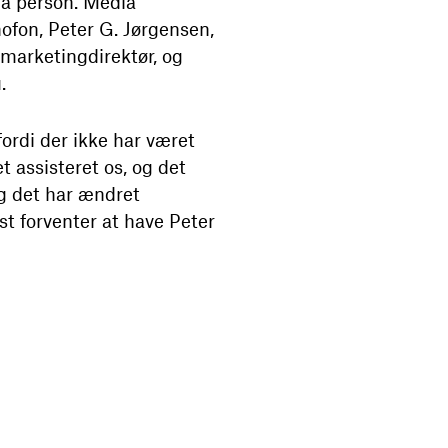
ra person. Media
nofon, Peter G. Jørgensen,
 marketingdirektør, og
.
 fordi der ikke har været
t assisteret os, og det
g det har ændret
rst forventer at have Peter