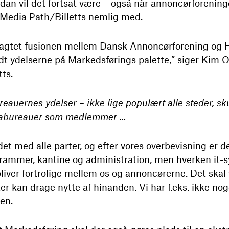
an vil det fortsat være – også når annoncørforeninge
r Media Path/Billetts nemlig med.
uagtet fusionen mellem Dansk Annoncørforening og H
andt ydelserne på Markedsførings palette,” siger Kim 
ts.
auernes ydelser – ikke lige populært alle steder, skul
ediabureauer som medlemmer …
 det med alle parter, og efter vores overbevisning er de
 rammer, kantine og administration, men hverken it-s
bliver fortrolige mellem os og annoncørerne. Det skal 
r kan drage nytte af hinanden. Vi har f.eks. ikke nog
en.