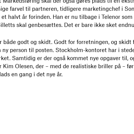
t Markedsføring skal der også gøres plads til en ekst
ige farvel til partneren, tidligere marketingchef i So
 et halvt år forinden. Han er nu tilbage i Telenor som
lletts skal genbesættes. Det er bare ikke sket endnu
 er både godt og skidt. Godt for forretningen, og skidt
n ny person til posten. Stockholm-kontoret har i stede
ket. Samtidig er der også kommet nye opgaver til, o
er Kim Olesen, der – med de realistiske briller på – fø
ads en gang i det nye år.