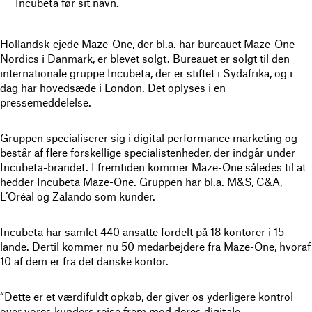
Incubeta før sit navn.
Hollandsk-ejede Maze-One, der bl.a. har bureauet Maze-One
Nordics i Danmark, er blevet solgt. Bureauet er solgt til den
internationale gruppe Incubeta, der er stiftet i Sydafrika, og i
dag har hovedsæde i London. Det oplyses i en
pressemeddelelse.
Gruppen specialiserer sig i digital performance marketing og
består af flere forskellige specialistenheder, der indgår under
Incubeta-brandet. I fremtiden kommer Maze-One således til at
hedder Incubeta Maze-One. Gruppen har bl.a. M&S, C&A,
L’Oréal og Zalando som kunder.
Incubeta har samlet 440 ansatte fordelt på 18 kontorer i 15
lande. Dertil kommer nu 50 medarbejdere fra Maze-One, hvoraf
10 af dem er fra det danske kontor.
“Dette er et værdifuldt opkøb, der giver os yderligere kontrol
over vores kunders rejse frem mod deres digitale