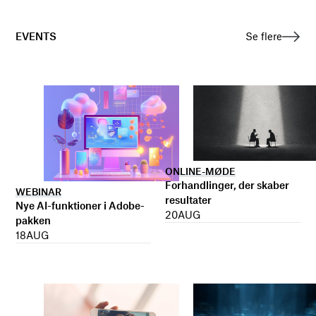
EVENTS
Se flere
ONLINE-MØDE
Forhandlinger, der skaber
WEBINAR
resultater
Nye AI-funktioner i Adobe-
20
AUG
pakken
18
AUG