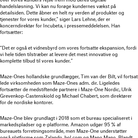
handelsløsning. Vi kan nu forøge kundernes vækst på
detailsiden. Dette åbner en helt ny verden af produkter og
tjenester for vores kunder,” siger Lars Lehne, der er
koncerndirektør for Incubeta, i pressemeddelelsen. Han
fortsætter:
“Det er også et vidnesbyrd om vores fortsatte ekspansion, fordi
vi hele tiden tilstræber at levere det mest innovative og
komplette tilbud til vores kunder.”
Maze-Ones hollandske grundlægger, Tim van der Bilt, vil fortsat
lede virksomheden som Maze-Ones adm. dir. Ligeledes
fortsætter de medstiftende partnere i Maze-One Nordic, Ulrik
Grevenkop-Castenskiold og Michael Chabert, som direktører
for de nordiske kontorer.
Maze-One blev grundlagt i 2018 som et bureau specialiseret i
markedspladser og e-platforme. Amazon udgør 95 % af
bureauets forretningsområde, men Maze-One understøtter
også platforme som Zalando, bol.com og Mano Mano. Blandt