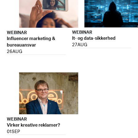
WEBINAR
WEBINAR
It- og data-sikkerhed
Influencer marketing &
27
AUG
bureauansvar
26
AUG
WEBINAR
Virker kreative reklamer?
01
SEP