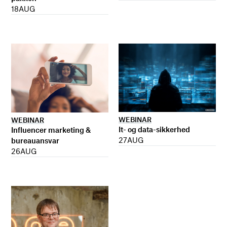
18
AUG
WEBINAR
WEBINAR
It- og data-sikkerhed
Influencer marketing &
27
AUG
bureauansvar
26
AUG