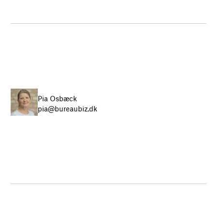
Pia Osbæck
pia@bureaubiz.dk