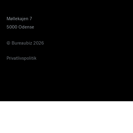
pia@bureaubiz.dk
Møllekajen 7
5000 Odense
© Bureaubiz 2026
Privatlivspolitik