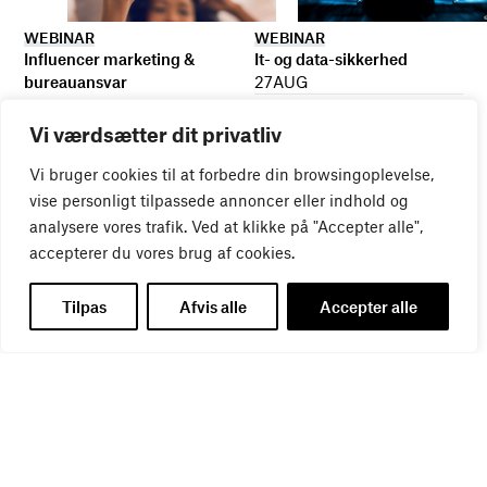
WEBINAR
WEBINAR
It- og data-sikkerhed
Influencer marketing &
27
AUG
bureauansvar
26
AUG
Vi værdsætter dit privatliv
Vi bruger cookies til at forbedre din browsingoplevelse,
vise personligt tilpassede annoncer eller indhold og
analysere vores trafik. Ved at klikke på "Accepter alle",
accepterer du vores brug af cookies.
Tilpas
Afvis alle
Accepter alle
WEBINAR
Virker kreative reklamer?
01
SEP