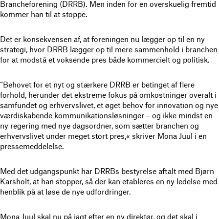
Brancheforening (DRRB). Men inden for en overskuelig fremtid
kommer han til at stoppe.
Det er konsekvensen af, at foreningen nu lægger op til en ny
strategi, hvor DRRB lægger op til mere sammenhold i branchen
for at modstå et voksende pres både kommercielt og politisk.
“Behovet for et nyt og stærkere DRRB er betinget af flere
forhold, herunder det ekstreme fokus på omkostninger overalt i
samfundet og erhvervslivet, et øget behov for innovation og nye
værdiskabende kommunikationsløsninger – og ikke mindst en
ny regering med nye dagsordner, som sætter branchen og
erhvervslivet under meget stort pres,« skriver Mona Juul i en
pressemeddelelse.
Med det udgangspunkt har DRRBs bestyrelse aftalt med Bjørn
Karsholt, at han stopper, så der kan etableres en ny ledelse med
henblik på at løse de nye udfordringer.
Mona Juul skal nu på jagt efter en ny direktør, og det skal i