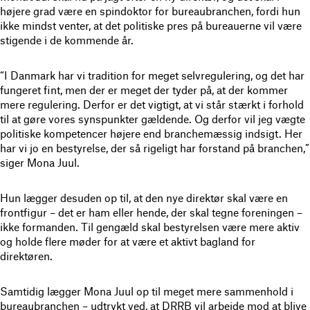
højere grad være en spindoktor for bureaubranchen, fordi hun
ikke mindst venter, at det politiske pres på bureauerne vil være
stigende i de kommende år.
“I Danmark har vi tradition for meget selvregulering, og det har
fungeret fint, men der er meget der tyder på, at der kommer
mere regulering. Derfor er det vigtigt, at vi står stærkt i forhold
til at gøre vores synspunkter gældende. Og derfor vil jeg vægte
politiske kompetencer højere end branchemæssig indsigt. Her
har vi jo en bestyrelse, der så rigeligt har forstand på branchen,”
siger Mona Juul.
Hun lægger desuden op til, at den nye direktør skal være en
frontfigur – det er ham eller hende, der skal tegne foreningen –
ikke formanden. Til gengæld skal bestyrelsen være mere aktiv
og holde flere møder for at være et aktivt bagland for
direktøren.
Samtidig lægger Mona Juul op til meget mere sammenhold i
bureaubranchen – udtrykt ved, at DRRB vil arbejde mod at blive