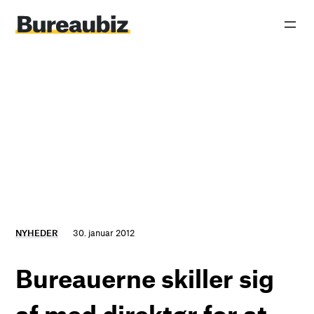
Spring
til
indhold
NYHEDER
30. januar 2012
Bureauerne skiller sig
af med direktør for at