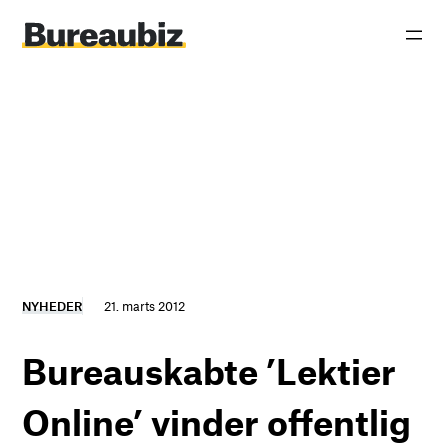
Spring
til
indhold
NYHEDER
21. marts 2012
Bureauskabte ’Lektier
Online’ vinder offentlig