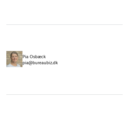
Pia Osbæck
pia@bureaubiz.dk