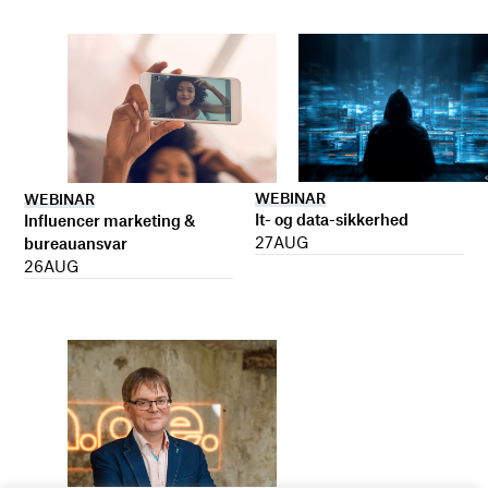
WEBINAR
WEBINAR
It- og data-sikkerhed
Influencer marketing &
27
AUG
bureauansvar
26
AUG