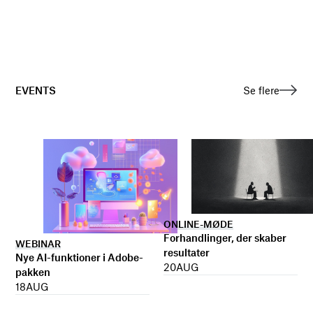
EVENTS
Se flere
ONLINE-MØDE
Forhandlinger, der skaber
WEBINAR
resultater
Nye AI-funktioner i Adobe-
20
AUG
pakken
18
AUG