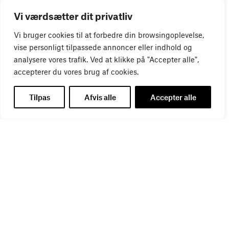
WEBINAR
Vi værdsætter dit privatliv
Virker kreative reklamer?
01
SEP
Vi bruger cookies til at forbedre din browsingoplevelse,
vise personligt tilpassede annoncer eller indhold og
analysere vores trafik. Ved at klikke på "Accepter alle",
accepterer du vores brug af cookies.
Tilpas
Afvis alle
Accepter alle