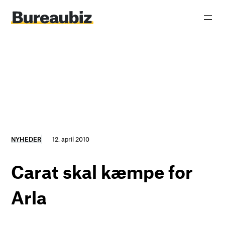
Spring
til
indhold
NYHEDER
12. april 2010
Carat skal kæmpe for
Arla