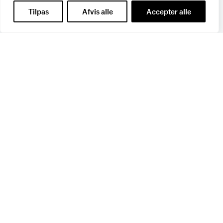
Tilpas
Afvis alle
Accepter alle
Få de seneste nyheder direkte i din
indbakke
Tilmeld dig Bureaubiz’ brief om bureauer, reklame og
marketing, og få samtidig information om nye job, navne,
kurser, konferencer, cases med mere.
Navn
*