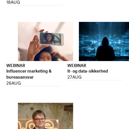
18
AUG
WEBINAR
WEBINAR
It- og data-sikkerhed
Influencer marketing &
27
AUG
bureauansvar
26
AUG