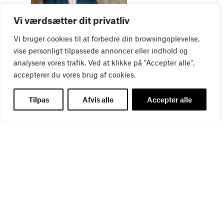
WEBINAR
Vi værdsætter dit privatliv
Virker kreative reklamer?
01
SEP
Vi bruger cookies til at forbedre din browsingoplevelse,
vise personligt tilpassede annoncer eller indhold og
analysere vores trafik. Ved at klikke på "Accepter alle",
accepterer du vores brug af cookies.
Tilpas
Afvis alle
Accepter alle