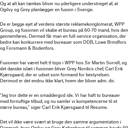
Og at alt kan tænkes bliver nu yderligere understreget af, at
Ogilvy og Grey planlægger en fusion i Sverige.
De er begge ejet af verdens største reklamekonglomerat, WPP
Group, og fusionen vil skabe et bureau på 60-70 mand, hvis den
gennemføres. Dermed får man en full-service organisation, der
bedre kan konkurrere med bureauer som DDB, Lowe Brindfors
og Forsmann & Bodenfors.
Fusionen har været helt tl tops i WPP hos Sir Martin Sorrell, og
det danske islæt i fusionen bliver Grey Nordics chef, Carl Erik
Kjærsgaard, der er udset som formand for bestyrelsen.
Derimod er det endnu ikke klart, hvem der bliver adm. dir.
“Jeg tror dette er en smaddergod ide. Vi har haft to bureauer
med fornuftige tilbud, og nu samler vi kompetencerne til et
større bureau,” siger Carl Erik Kjærsgaard til Resume.
Det vil ikke være svært at bruge den samme argumentation i
Danmark, hvor Ogilvy og Grey København til sammen havde 50