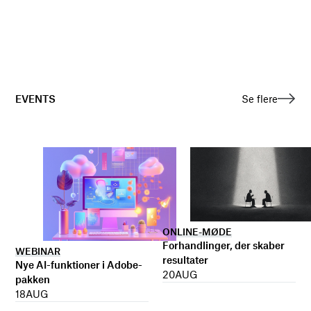
EVENTS
Se flere
ONLINE-MØDE
Forhandlinger, der skaber
WEBINAR
resultater
Nye AI-funktioner i Adobe-
20
AUG
pakken
18
AUG