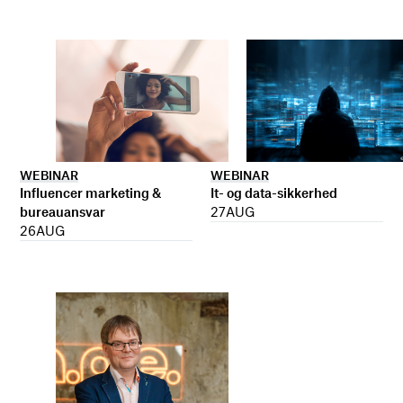
WEBINAR
WEBINAR
It- og data-sikkerhed
Influencer marketing &
27
AUG
bureauansvar
26
AUG