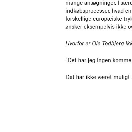
mange ansøgninger. I særd
indkøbsprocesser, hvad ente
forskellige europæiske try
ønsker eksempelvis ikke ov
Hvorfor er Ole Todbjerg ik
“Det har jeg ingen komment
Det har ikke været muligt