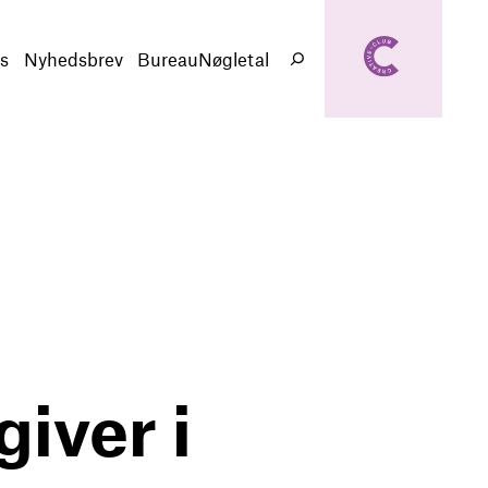
creativeclub.d
k
s
Nyhedsbrev
BureauNøgletal
Søg
giver i