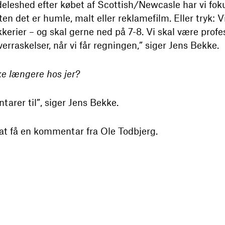
eleshed efter købet af Scottish/Newcasle har vi foku
n det er humle, malt eller reklamefilm. Eller tryk: Vi
kkerier – og skal gerne ned på 7-8. Vi skal være profe
erraskelser, når vi får regningen,” siger Jens Bekke.
ke længere hos jer?
arer til”, siger Jens Bekke.
 at få en kommentar fra Ole Todbjerg.