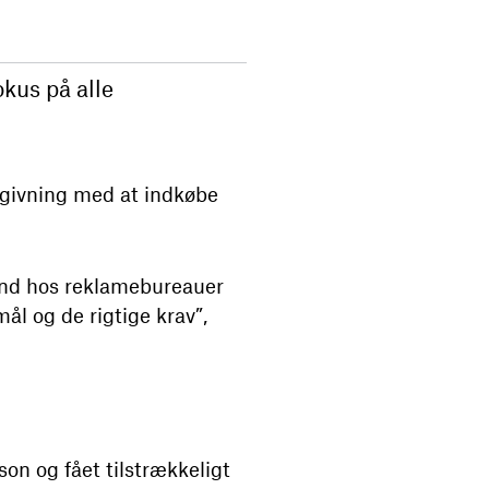
okus på alle
dgivning med at indkøbe
r ind hos reklamebureauer
mål og de rigtige krav”,
son og fået tilstrækkeligt