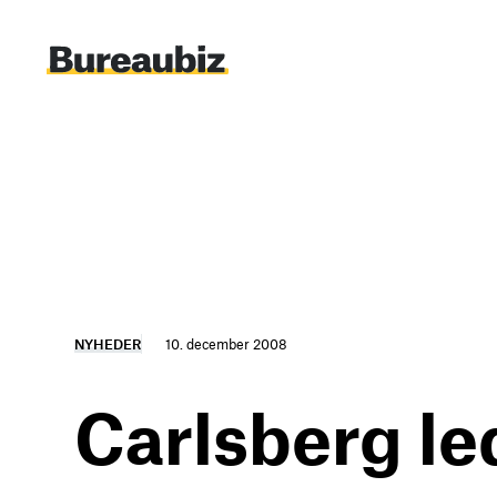
Spring
til
indhold
NYHEDER
10. december 2008
Carlsberg led