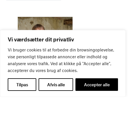
Vi værdsætter dit privatliv
Vi bruger cookies til at forbedre din browsingoplevelse,
vise personligt tilpassede annoncer eller indhold og
WEBINAR
analysere vores trafik. Ved at klikke på "Accepter alle",
Virker kreative reklamer?
accepterer du vores brug af cookies.
01
SEP
Tilpas
Afvis alle
Accepter alle