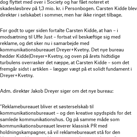
dog flyttet med over i Society og har fået noteret et
skadesløsbrev på 1,3 mio. kr. i Personbogen. Carsten Kidde blev
direktør i selskabet i sommer, men har ikke ringet tilbage.
For godt to uger siden fortalte Carsten Kidde, at han – i
modsætning til Uffe Just – fortsat vil beskæftige sig med
reklame, og det sker nu i samarbejde med
kommunikationsbureauet Dreyer+Kvetny. Det nye bureau
hedder Kidde|Dreyer+Kvetny, og oven på årets hidtidige
turbulens overrasker det næppe, at Carsten Kidde – som det
fremgår sidst i artiklen – lægger vægt på et solidt fundament i
Dreyer+Kvetny.
Adm. direktør Jakob Dreyer siger om det nye bureau:
“Reklamebureauet bliver et søsterselskab til
kommunikationsbureauet – og den kreative spydspids for det
samlede kommunikationshus. Og på samme måde som
kommunikationsbureauet leverer klassisk PR med
holdningskampagner, så vil reklamebureauet stå for den