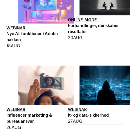
ONLINE-MØDE
Forhandlinger, der skaber
WEBINAR
resultater
Nye AI-funktioner i Adobe-
20
AUG
pakken
18
AUG
WEBINAR
WEBINAR
It- og data-sikkerhed
Influencer marketing &
27
AUG
bureauansvar
26
AUG