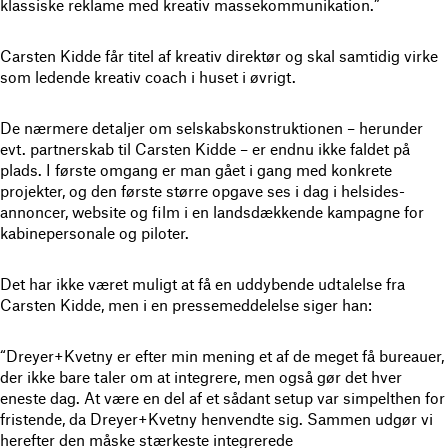
klassiske reklame med kreativ massekommunikation.”
Carsten Kidde får titel af kreativ direktør og skal samtidig virke
som ledende kreativ coach i huset i øvrigt.
De nærmere detaljer om selskabskonstruktionen – herunder
evt. partnerskab til Carsten Kidde – er endnu ikke faldet på
plads. I første omgang er man gået i gang med konkrete
projekter, og den første større opgave ses i dag i helsides-
annoncer, website og film i en landsdækkende kampagne for
kabinepersonale og piloter.
Det har ikke været muligt at få en uddybende udtalelse fra
Carsten Kidde, men i en pressemeddelelse siger han:
“Dreyer+Kvetny er efter min mening et af de meget få bureauer,
der ikke bare taler om at integrere, men også gør det hver
eneste dag. At være en del af et sådant setup var simpelthen for
fristende, da Dreyer+Kvetny henvendte sig. Sammen udgør vi
herefter den måske stærkeste integrerede