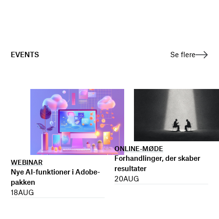
EVENTS
Se flere
ONLINE-MØDE
Forhandlinger, der skaber
WEBINAR
resultater
Nye AI-funktioner i Adobe-
20
AUG
pakken
18
AUG