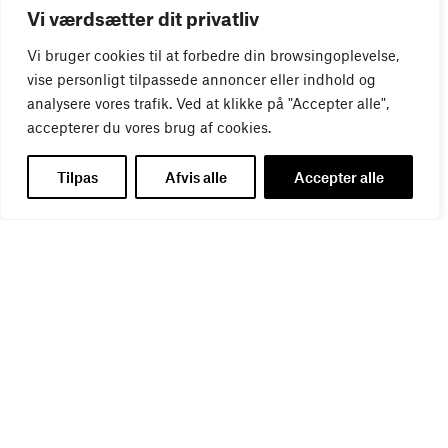
Vi værdsætter dit privatliv
Virker kreative reklamer?
01
SEP
Vi bruger cookies til at forbedre din browsingoplevelse,
vise personligt tilpassede annoncer eller indhold og
analysere vores trafik. Ved at klikke på "Accepter alle",
accepterer du vores brug af cookies.
Tilpas
Afvis alle
Accepter alle