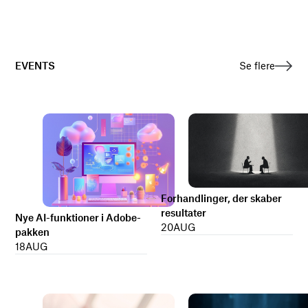
EVENTS
Se flere
Forhandlinger, der skaber
resultater
Nye AI-funktioner i Adobe-
20
AUG
pakken
18
AUG