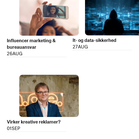
It- og data-sikkerhed
Influencer marketing &
27
AUG
bureauansvar
26
AUG
Virker kreative reklamer?
01
SEP