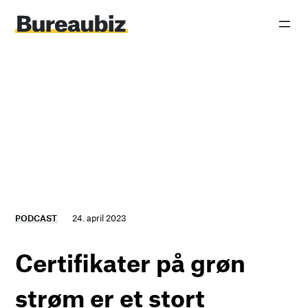
Spring
til
indhold
PODCAST
24. april 2023
Certifikater på grøn
strøm er et stort