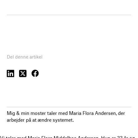
Del denne artikel
Mig & min moster taler med Maria Flora Andersen, der
arbejder på at ændre systemet.
Vi taler med Maria Flora Middelboe Andersen. Hun er 33 år og