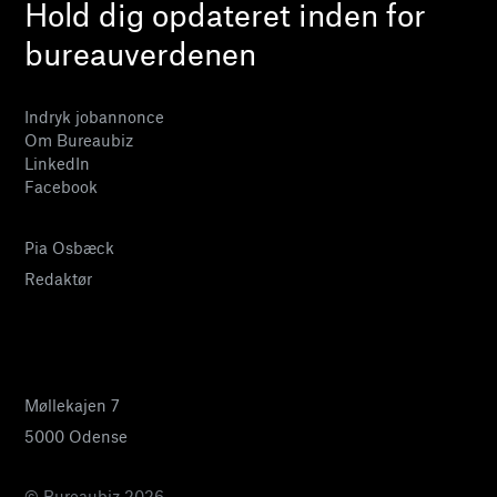
Hold dig opdateret inden for
bureauverdenen
Indryk jobannonce
Om Bureaubiz
LinkedIn
Facebook
Pia Osbæck
Redaktør
24 27 32 38
pia@bureaubiz.dk
Møllekajen 7
5000 Odense
© Bureaubiz 2026