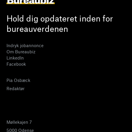
Hold dig opdateret inden for
bureauverdenen
Indryk jobannonce
Om Bureaubiz
LinkedIn
Facebook
Pia Osbæck
Redaktør
24 27 32 38
pia@bureaubiz.dk
Møllekajen 7
5000 Odense