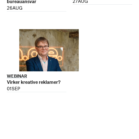
27
AUG
bureauansvar
26
AUG
WEBINAR
Virker kreative reklamer?
01
SEP