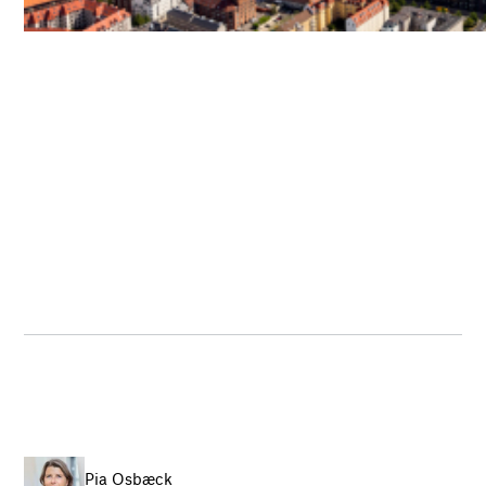
Pia Osbæck