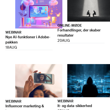
ONLINE-MØDE
Forhandlinger, der skaber
WEBINAR
resultater
Nye AI-funktioner i Adobe-
20
AUG
pakken
18
AUG
WEBINAR
WEBINAR
It- og data-sikkerhed
Influencer marketing &