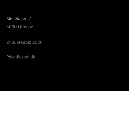
pia@bureaubiz.dk
Møllekajen 7
5000 Odense
© Bureaubiz 2026
Privatlivspolitik