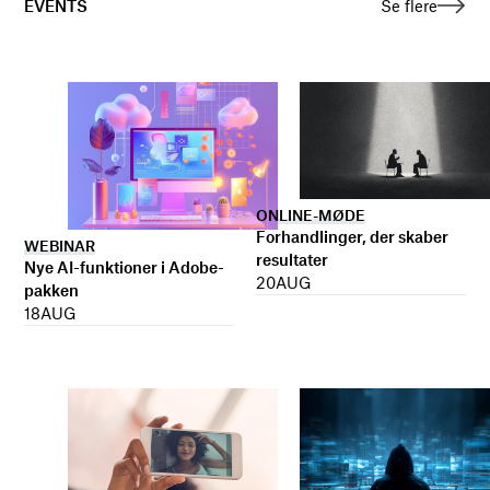
EVENTS
Se flere
ONLINE-MØDE
Forhandlinger, der skaber
WEBINAR
resultater
Nye AI-funktioner i Adobe-
20
AUG
pakken
18
AUG