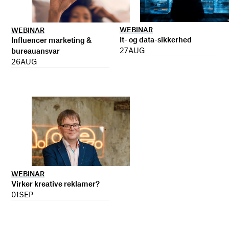
WEBINAR
WEBINAR
It- og data-sikkerhed
Influencer marketing &
27
AUG
bureauansvar
26
AUG
WEBINAR
Virker kreative reklamer?
01
SEP