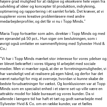
højere grad mulighed for at rådgive og eksekvere hele vejen fra
udvikling af idéer og koncepter til produktion, indrykning,
optimering og rapportering i ét samlet forløb. Det kræver, at vi
supplerer vores kreative problemløsere med andre
medarbejderprofiler, og det får vi nu i Topp Minds.”
Maria Topp fortsætter som adm. direktør i Topp Minds og med
en ejerandel på 50 pct.. Hun siger om beslutningen, som i
øvrigt også omfatter en sammenflytning med Sylvester Hvid &
Co.:
”Vi har i Topp Minds mærket stor interesse for vores ydelser og
er blevet bekræftet i vores tilgang til arbejdet med sociale
medier. Men vi mærker også, at der er forretningsmuligheder, vi
har vanskeligt ved at realisere på egen hånd, og derfor har det
været naturligt for mig at overveje, hvordan vi kunne skabe de
bedste forudsætninger for vækst. Og konklusionen var at Topp
Minds som en specialist enhed i et større set-up ville være en
attraktiv model for både bureauet og vores kunder. Da vi
allerede i længere tid har haft et tæt og godt samarbejde med
Sylvester Hvid & Co. om en række kunder, var et fælles