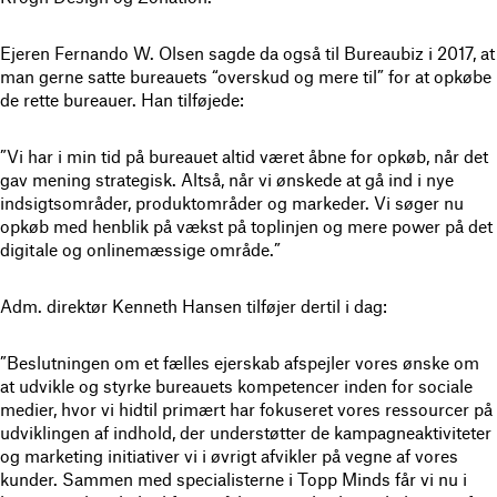
Ejeren Fernando W. Olsen sagde da også til Bureaubiz i 2017, at
man gerne satte bureauets “overskud og mere til” for at opkøbe
de rette bureauer. Han tilføjede:
”Vi har i min tid på bureauet altid været åbne for opkøb, når det
gav mening strategisk. Altså, når vi ønskede at gå ind i nye
indsigtsområder, produktområder og markeder. Vi søger nu
opkøb med henblik på vækst på toplinjen og mere power på det
digitale og onlinemæssige område.”
Adm. direktør Kenneth Hansen tilføjer dertil i dag:
”Beslutningen om et fælles ejerskab afspejler vores ønske om
at udvikle og styrke bureauets kompetencer inden for sociale
medier, hvor vi hidtil primært har fokuseret vores ressourcer på
udviklingen af indhold, der understøtter de kampagneaktiviteter
og marketing initiativer vi i øvrigt afvikler på vegne af vores
kunder. Sammen med specialisterne i Topp Minds får vi nu i