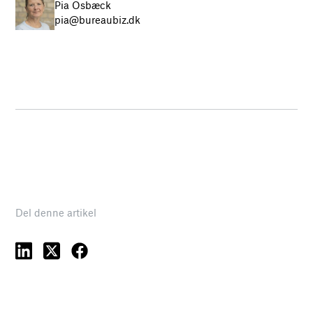
Pia Osbæck
pia@bureaubiz.dk
Del denne artikel