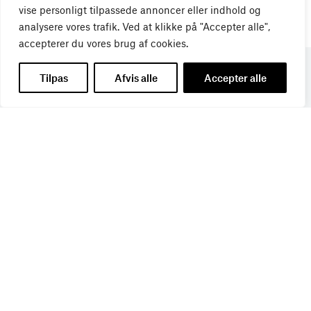
vise personligt tilpassede annoncer eller indhold og
analysere vores trafik. Ved at klikke på "Accepter alle",
accepterer du vores brug af cookies.
Tilpas
Afvis alle
Accepter alle
Få de seneste nyheder direkte i din
indbakke
Tilmeld dig Bureaubiz’ brief om bureauer, reklame og
marketing, og få samtidig information om nye job, navne,
kurser, konferencer, cases med mere.