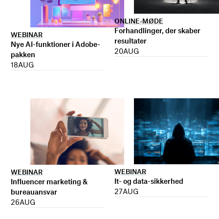
ONLINE-MØDE
Forhandlinger, der skaber
WEBINAR
resultater
Nye AI-funktioner i Adobe-
20
AUG
pakken
18
AUG
WEBINAR
WEBINAR
It- og data-sikkerhed
Influencer marketing &
27
AUG
bureauansvar
26
AUG