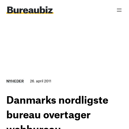
Spring
til
indhold
NYHEDER
26. april 2011
Danmarks nordligste
bureau overtager
webbureau