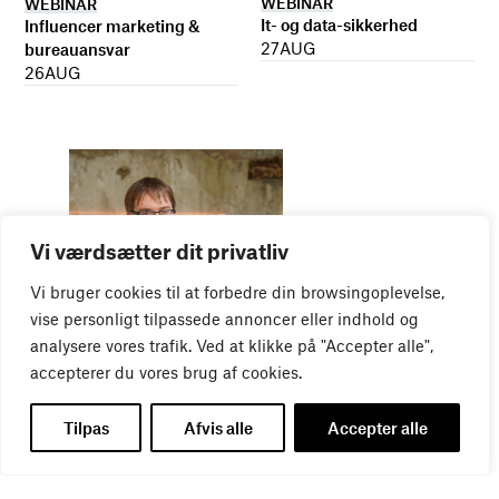
WEBINAR
WEBINAR
It- og data-sikkerhed
Influencer marketing &
27
AUG
bureauansvar
26
AUG
Vi værdsætter dit privatliv
Vi bruger cookies til at forbedre din browsingoplevelse,
WEBINAR
vise personligt tilpassede annoncer eller indhold og
Virker kreative reklamer?
analysere vores trafik. Ved at klikke på "Accepter alle",
01
SEP
accepterer du vores brug af cookies.
Tilpas
Afvis alle
Accepter alle