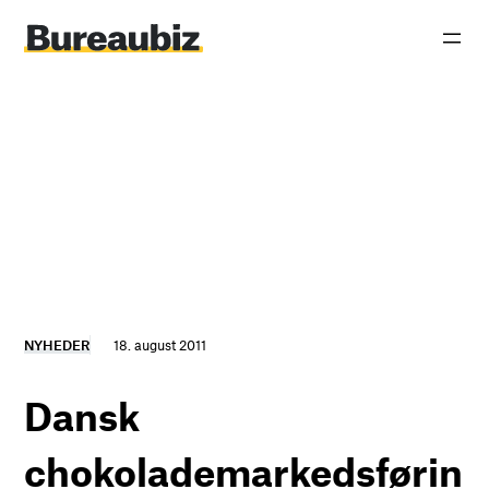
Spring
til
indhold
NYHEDER
18. august 2011
Dansk
chokolademarkedsførin