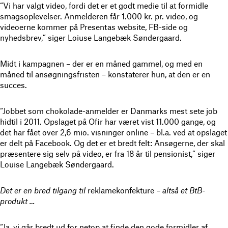
“Vi har valgt video, fordi det er et godt medie til at formidle
smagsoplevelser. Anmelderen får 1.000 kr. pr. video, og
videoerne kommer på Presentas website, FB-side og
nyhedsbrev,” siger Loiuse Langebæk Søndergaard.
Midt i kampagnen – der er en måned gammel, og med en
måned til ansøgningsfristen – konstaterer hun, at den er en
succes.
“Jobbet som chokolade-anmelder er Danmarks mest sete job
hidtil i 2011. Opslaget på Ofir har været vist 11.000 gange, og
det har fået over 2,6 mio. visninger online – bl.a. ved at opslaget
er delt på Facebook. Og det er et bredt felt: Ansøgerne, der skal
præsentere sig selv på video, er fra 18 år til pensionist,” siger
Louise Langebæk Søndergaard.
Det er en bred tilgang til
reklamekonfekture
– altså et BtB-
produkt …
“Ja, vi går bredt ud for netop at finde den gode formidler af