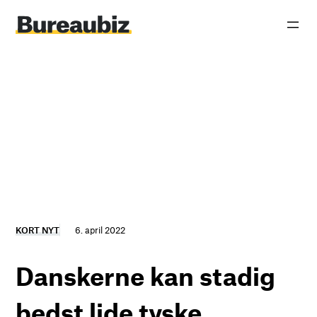
Spring
til
indhold
KORT NYT
6. april 2022
Danskerne kan stadig
bedst lide tyske