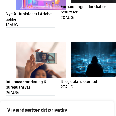
Forhandlinger, der skaber
resultater
Nye AI-funktioner i Adobe-
20
AUG
pakken
18
AUG
It- og data-sikkerhed
Influencer marketing &
27
AUG
bureauansvar
26
AUG
Vi værdsætter dit privatliv