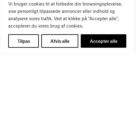
Vi bruger cookies til at forbedre din browsingoplevelse,
vise personligt tilpassede annoncer eller indhold og
analysere vores trafik. Ved at klikke på "Accepter alle",
accepterer du vores brug af cookies.
Virker kreative reklamer?
Tilpas
Afvis alle
Accepter alle
01
SEP