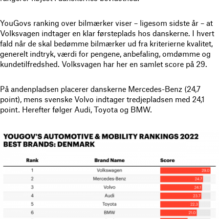
YouGovs ranking over bilmærker viser – ligesom sidste år – at
Volksvagen indtager en klar førsteplads hos danskerne. I hvert
fald når de skal bedømme bilmærker ud fra kriterierne kvalitet,
generelt indtryk, værdi for pengene, anbefaling, omdømme og
kundetilfredshed. Volksvagen har her en samlet score på 29.
På andenpladsen placerer danskerne Mercedes-Benz (24,7
point), mens svenske Volvo indtager tredjepladsen med 24,1
point. Herefter følger Audi, Toyota og BMW.