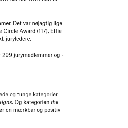
er. Det var nøjagtig lige
Circle Award (117), Effie
l. juryledere.
 er 299 jurymedlemmer og -
rede og tunge kategorier
aigns
. Og kategorien
the
gør en mærkbar og positiv