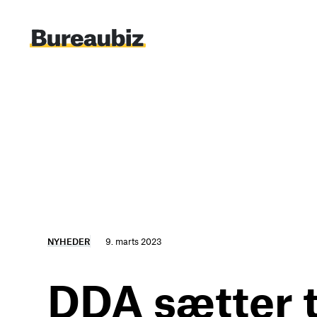
Spring
til
indhold
NYHEDER
9. marts 2023
DDA sætter t