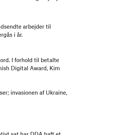
indsendte arbejder til
gås i år.
rd. I forhold til betalte
anish Digital Award, Kim
ser; invasionen af Ukraine,
ativt sat har DDA haft et