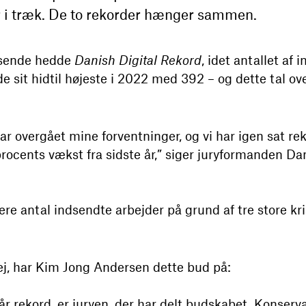
r i træk. De to rekorder hænger sammen.
ssende hedde
Danish Digital Rekord
, idet antallet af 
 sit hidtil højeste i 2022 med 392 – og dette tal over
ar overgået mine forventninger, og vi har igen sat reko
procents vækst fra sidste år,” siger juryformanden D
ere antal indsendte arbejder på grund af tre store kri
ej, har Kim Jong Andersen dette bud på:
slår rekord, er juryen, der har delt budskabet. Konserv