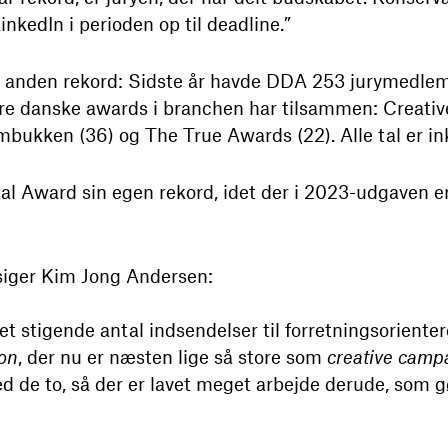
LinkedIn i perioden op til deadline.”
en anden rekord: Sidste år havde DDA 253 jurymedlemm
re danske awards i branchen har tilsammen: Creative 
ukken (36) og The True Awards (22). Alle tal er ink
tal Award sin egen rekord, idet der i 2023-udgaven
siger Kim Jong Andersen:
et stigende antal indsendelser til forretningsoriente
ion
, der nu er næsten lige så store som
creative camp
ed de to, så der er lavet meget arbejde derude, som 