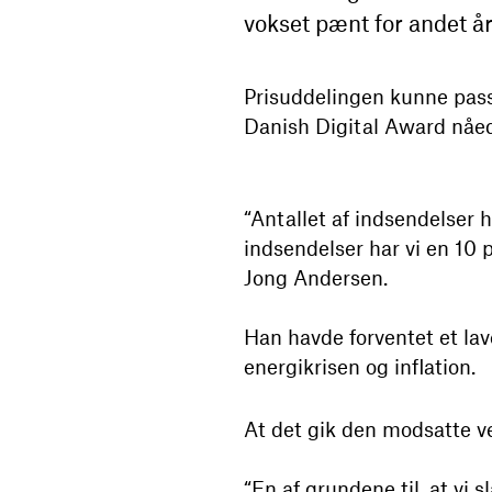
vokset pænt for andet å
Prisuddelingen kunne pa
Danish Digital Award nåede
“Antallet af indsendelser h
indsendelser har vi en 10 
Jong Andersen.
Han havde forventet et lav
energikrisen og inflation.
At det gik den modsatte v
“En af grundene til, at vi 