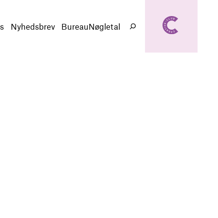
creativeclub.d
k
s
Nyhedsbrev
BureauNøgletal
Søg