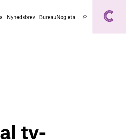
creativeclub.d
k
s
Nyhedsbrev
BureauNøgletal
Søg
al tv-