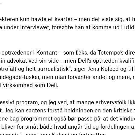
.
irektøren kun havde et kvarter – men det viste sig, at
 under interviewet, forsøgte han at komme ud i uti
 optrædener i Kontant – som f.eks. da Totempo’s direk
in advokat ved sin side – men Dell’s optræden kvalific
trofalt og helt surrealistisk”, siger Jens Kofoed og t
n sidegade-fusker, men man forventer andet og mere, n
l virksomhed som Dell.
ssivt program, og jeg ved, at mange erhvervsfolk ikke
let. Jeg kan sagtens forstå holdningen og den kritiske
kene bag programmet også bør passe på, at det vindue, 
e bliver for småt både hvad angår tid og fordelingen a
iewede”, siger Jens Kofoed og fortsætter: