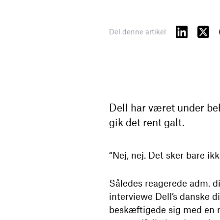
Del denne artikel
Dell har været under beh
gik det rent galt.
“Nej, nej. Det sker bare ikk
Således reagerede adm. dir
interviewe Dell’s danske d
beskæftigede sig med en r