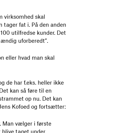
om virksomhed skal
an tager fat i. På den anden
100 utilfredse kunder. Det
stændig uforberedt”.
ion eller hvad man skal
g de har f.eks. heller ikke
et kan så føre til en
e strammet op nu. Det kan
Jens Kofoed og fortsætter:
. Man vælger i første
 blive taget under