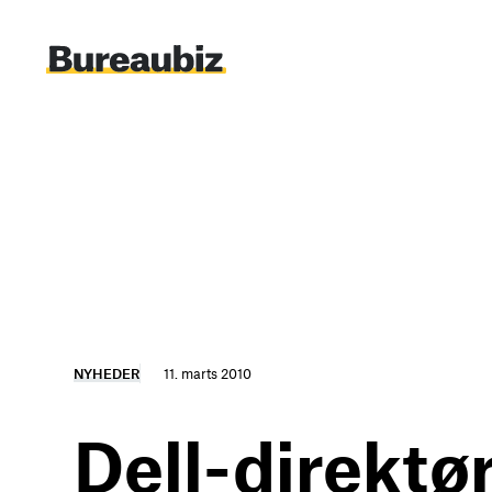
Spring
til
indhold
NYHEDER
11. marts 2010
Dell-direktør