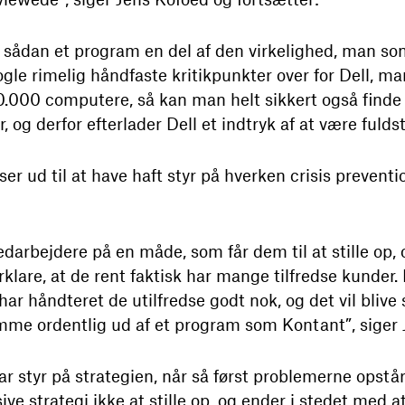
er sådan et program en del af den virkelighed, man s
 nogle rimelig håndfaste kritikpunkter over for Dell, m
0.000 computere, så kan man helt sikkert også finde 
, og derfor efterlader Dell et indtryk af at være fuld
ser ud til at have haft styr på hverken crisis prevent
darbejdere på en måde, som får dem til at stille op, o
lare, at de rent faktisk har mange tilfredse kunder. D
 har håndteret de utilfredse godt nok, og det vil bliv
omme ordentlig ud af et program som Kontant”, siger 
ar styr på strategien, når så først problemerne opstår
 strategi ikke at stille op, og ender i stedet med at