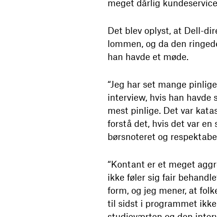
meget dårlig kundeservice
Det blev oplyst, at Dell-d
lommen, og da den ringede
han havde et møde.
“Jeg har set mange pinlige
interview, hvis han havde s
mest pinlige. Det var katas
forstå det, hvis det var e
børsnoteret og respektabe
“Kontant er et meget aggre
ikke føler sig fair behand
form, og jeg mener, at fol
til sidst i programmet ikk
studieværten og den interv