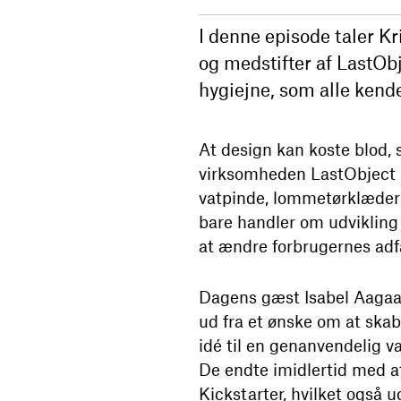
I denne episode taler K
og medstifter af LastOb
hygiejne, som alle ken
At design kan koste blod, 
virksomheden LastObject h
vatpinde, lommetørklæde
bare handler om udvikling
at ændre forbrugernes adf
Dagens gæst Isabel Aagaa
ud fra et ønske om at skabe
idé til en genanvendelig v
De endte imidlertid med a
Kickstarter, hvilket også u