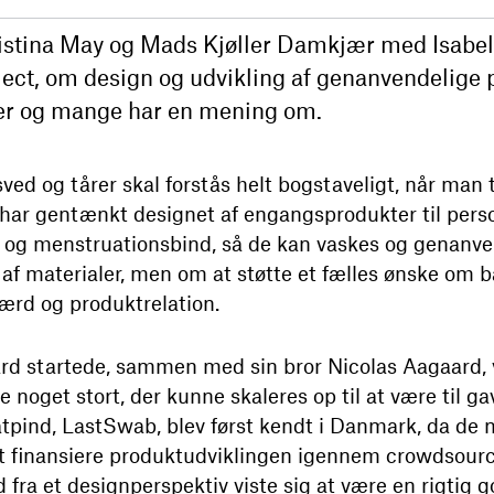
ristina May og Mads Kjøller Damkjær med Isabe
ject, om design og udvikling af genanvendelige p
der og mange har en mening om.
sved og tårer skal forstås helt bogstaveligt, når man
ar gentænkt designet af engangsprodukter til perso
r og
menstruationsbind
, så de kan vaskes og genanve
 af materialer, men om at støtte et fælles ønske om 
ærd og produktrelation.
rd startede, sammen med sin bror Nicolas Aagaard,
 noget stort, der kunne skaleres op til at være til ga
atpind, LastSwab, blev først kendt i Danmark, da de 
t finansiere produktudviklingen igennem crowdsour
d fra et designperspektiv viste sig at være en rigtig g