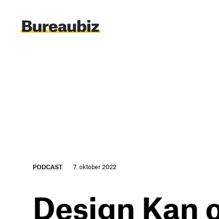
Spring
til
indhold
PODCAST
7. oktober 2022
Design Kan 