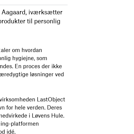
l Aagaard, iværksætter
rodukter til personlig
 taler om hvordan
nlig hygiejne, som
ndes. En proces der ikke
bæredygtige løsninger ved
 virksomheden LastObject
vn for hele verden. Deres
medvirkede i Løvens Hule.
cing-platformen
od idé.