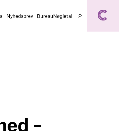
creativeclub.d
k
s
Nyhedsbrev
BureauNøgletal
Søg
hed –