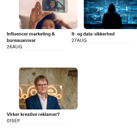
It- og data-sikkerhed
Influencer marketing &
27
AUG
bureauansvar
26
AUG
Virker kreative reklamer?
01
SEP