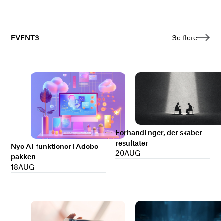
EVENTS
Se flere
Forhandlinger, der skaber
resultater
Nye AI-funktioner i Adobe-
20
AUG
pakken
18
AUG