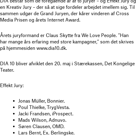
DIA består som de foregående år af to juryer – og Effekt Jury og
en Kreativ Jury – der så at sige fordeler arbejdet imellem sig. Til
sammen udgør de Grand Juryen, der kårer vinderen af Cross
Media Prisen og årets Internet Award.
Årets juryformand er Claus Skytte fra We Love People. “Han
har mange års erfaring med store kampagner,” som det skrives
på hjemmesiden www.dia10.dk.
DIA 10 bliver afviklet den 20. maj i Stærekassen, Det Kongelige
Teater.
Effekt Jury:
Jonas Müller, Bonnier.
Poul Thielke, TrygVesta.
Jacki Frandsen, iProspect.
Mads Wilson, Adnuvo.
Søren Clausen, OMD.
Lars Bernt, Ex. Berlingske.