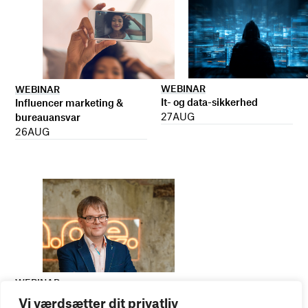
WEBINAR
WEBINAR
It- og data-sikkerhed
Influencer marketing &
27
AUG
bureauansvar
26
AUG
WEBINAR
Virker kreative reklamer?
Vi værdsætter dit privatliv