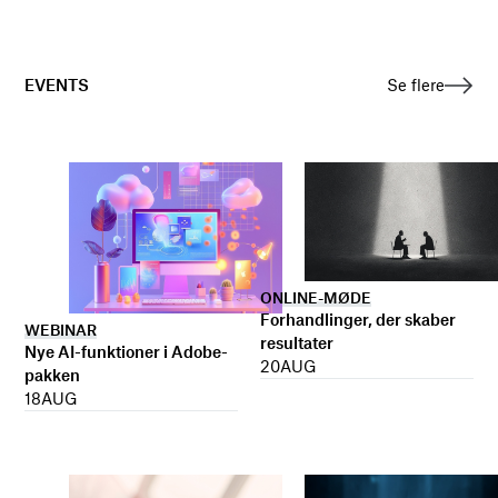
EVENTS
Se flere
ONLINE-MØDE
Forhandlinger, der skaber
WEBINAR
resultater
Nye AI-funktioner i Adobe-
20
AUG
pakken
18
AUG