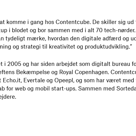
at komme i gang hos Contentcube. De skiller sig ud f
tup i blodet og bor sammen med i alt 70 tech-nørder. 
an tydeligt mærke, hvordan den digitale adfærd og ud
tning og strategi til kreativitet og produktudvikling.”
 i 2005 og har siden arbejdet som digitalt bureau for
Kræftens Bekæmpelse og Royal Copenhagen. Contentcu
t Echo.it, Evertale og Opeepl, og som har været med t
kab for web og mobil start-ups. Sammen med Sorted
jdere.