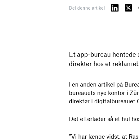
Del denne artikel
Et app-bureau hentede d
direktør hos et reklam
I en anden artikel på Bure
bureauets nye kontor i Z
direktør i digitalbureauet
Det efterlader så et hul h
”Vi har længe vidst, at Ra