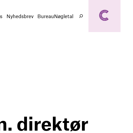
creativeclub.d
k
s
Nyhedsbrev
BureauNøgletal
Søg
. direktør