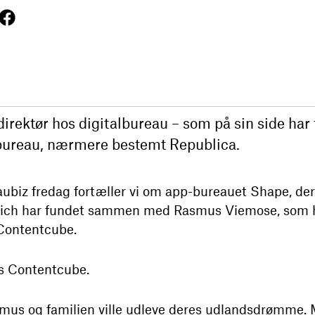
irektør hos digitalbureau – som på sin side har
ebureau, nærmere bestemt Republica.
aubiz fredag fortæller vi om app-bureauet Shape, der 
ürich har fundet sammen med Rasmus Viemose, som h
 Contentcube.
os Contentcube.
smus og familien ville udleve deres udlandsdrømme. M