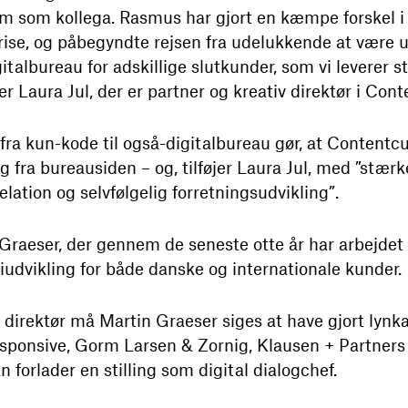
am som kollega. Rasmus har gjort en kæmpe forskel i
krise, og påbegyndte rejsen fra udelukkende at være u
italbureau for adskillige slutkunder, som vi leverer st
iger Laura Jul, der er partner og kreativ direktør i Con
ra kun-kode til også-digitalbureau gør, at Contentcu
g fra bureausiden – og, tilføjer Laura Jul, med ”stæ
lation og selvfølgelig forretningsudvikling”.
 Graeser, der gennem de seneste otte år har arbejdet
udvikling for både danske og internationale kunder.
irektør må Martin Graeser siges at have gjort lynkar
esponsive, Gorm Larsen & Zornig, Klausen + Partners 
n forlader en stilling som digital dialogchef.