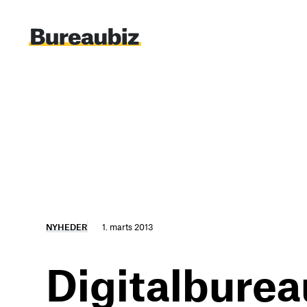
Spring
til
indhold
NYHEDER
1. marts 2013
Digitalburea