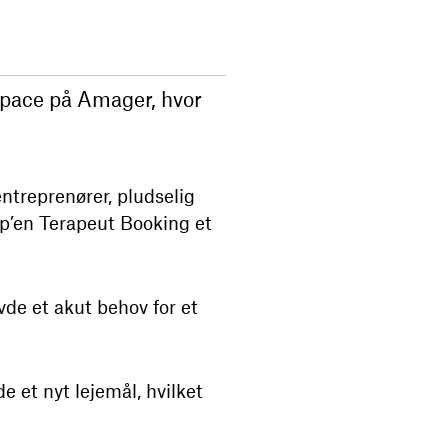
space på Amager, hvor
entreprenører, pludselig
up’en
Terapeut Booking
et
vde et akut behov for et
 et nyt lejemål, hvilket