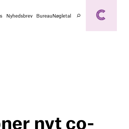
creativeclub.d
k
s
Nyhedsbrev
BureauNøgletal
Søg
ner nyt co-