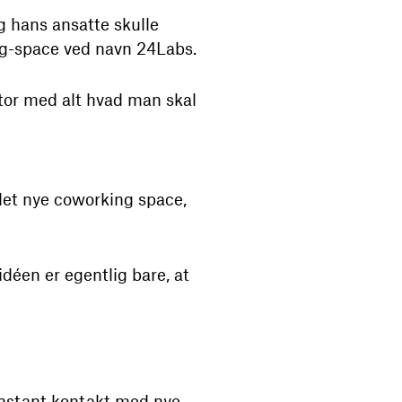
 hans ansatte skulle
ng-space ved navn 24Labs.
ntor med alt hvad man skal
det nye coworking space,
idéen er egentlig bare, at
onstant kontakt med nye