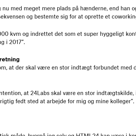
g nu med meget mere plads på hænderne, end han og
sekvensen og bestemte sig for at oprette et coworki
.000 kvm og indrettet det som et super hyggeligt ko
g i 2017”.
retning
 om, at der skal være en stor indtægt forbundet med 
ntention, at 24Labs skal være en stor indtægtskilde, 
rigtig fedt sted at arbejde for mig og mine kolleger”.
stisk måde, hvorpå jeg selv og HTML24 kan være i k