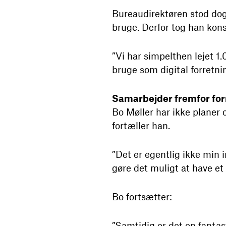
Bureaudirektøren stod do
bruge. Derfor tog han kon
”Vi har simpelthen lejet 1
bruge som digital forretnin
Samarbejder fremfor for
Bo Møller har ikke planer
fortæller han.
”Det er egentlig ikke min i
gøre det muligt at have et 
Bo fortsætter:
”Samtidig er det en fanta