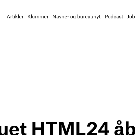
Artikler
Klummer
Navne- og bureaunyt
Podcast
Job
auet HTML24 åb