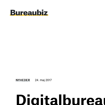
Spring
til
indhold
NYHEDER
24. maj 2017
Digitalbure