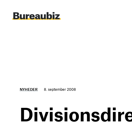
Spring
til
indhold
NYHEDER
8. september 2008
Divisionsdire