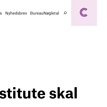
creativeclub.d
k
s
Nyhedsbrev
BureauNøgletal
Søg
stitute skal