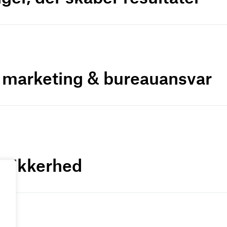
r marketing & bureauansvar
a-sikkerhed