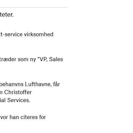
eter.
 it-service virksomhed
iltræder som ny “VP, Sales
øbehanvns Lufthavne, får
m Christoffer
al Services.
or han citeres for